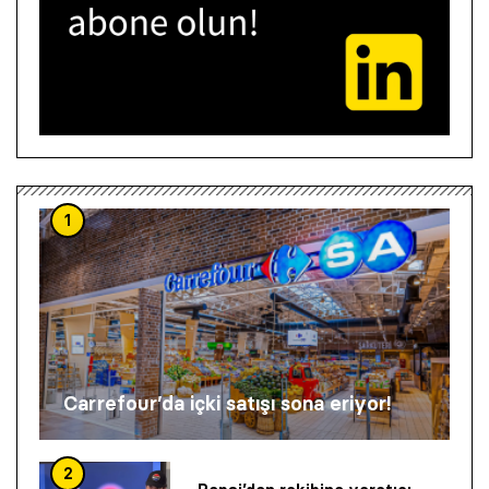
1
Carrefour’da içki satışı sona eriyor!
2