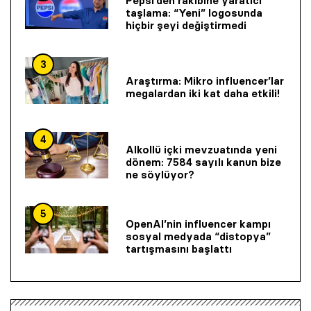
Pepsi’den rakibine yaratıcı
taşlama: “Yeni” logosunda
hiçbir şeyi değiştirmedi
3
Araştırma: Mikro influencer’lar
megalardan iki kat daha etkili!
4
Alkollü içki mevzuatında yeni
dönem: 7584 sayılı kanun bize
ne söylüyor?
5
OpenAI’nin influencer kampı
sosyal medyada “distopya”
tartışmasını başlattı