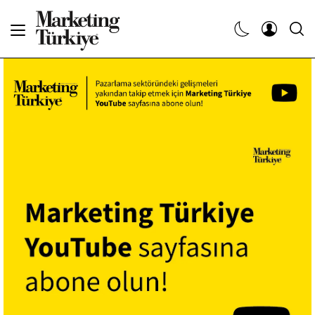
Abone Ol
Haberler
Yaratıcı İşler
Dergiler
Etkinlikler
Söyleşiler
Kariyer