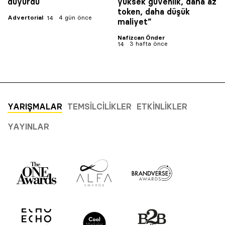
duyurdu
yüksek güvenlik, daha az
token, daha düşük
Advertorial
4 gün önce
maliyet”
Nafizcan Önder
3 hafta önce
YARIŞMALAR
TEMSILCILIKLER
ETKINLIKLER
YAYINLAR