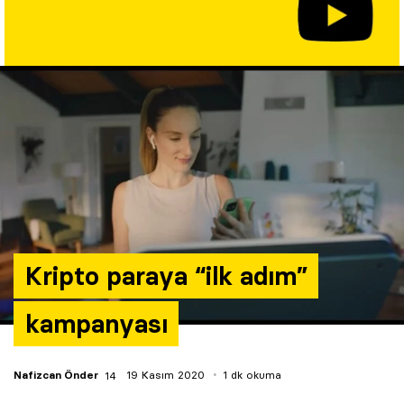
Yazarlar
Araştırma
Kripto paraya “ilk adım”
kampanyası
Nafizcan Önder
19 Kasım 2020
1 dk okuma