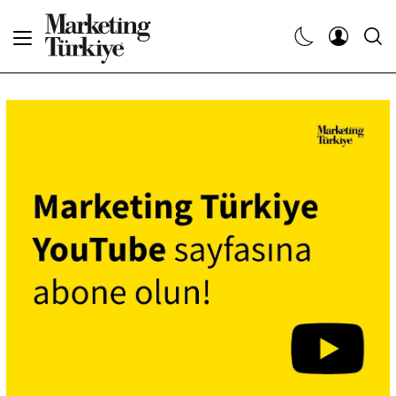
Abone Ol
Haberler
Yaratıcı İşler
Dergiler
Etkinlikler
Söyleşiler
Kariyer