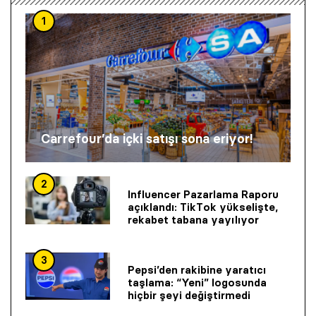
1
Carrefour’da içki satışı sona eriyor!
2
Influencer Pazarlama Raporu
açıklandı: TikTok yükselişte,
rekabet tabana yayılıyor
3
Pepsi’den rakibine yaratıcı
taşlama: “Yeni” logosunda
hiçbir şeyi değiştirmedi