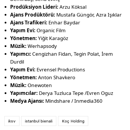
Prodüksiyon Lideri:
Arzu Köksal
Ajans Prodüktörü:
Mustafa Güngör, Azra Işıklar
Ajans Trafikeri:
Enhar Baydar
Yapım Evi:
Organic Film
Yönetmen:
Yiğit Karagöz
Müzik:
Werhapsody
Yapımcı:
Cengizhan Fidan, Tegin Polat, İrem
Durdil
Yapım Evi:
Evrensel Productions
Yönetmen:
Anton Shavkero
Müzik:
Onewoten
Yapımcılar:
Derya Tuzluca Tepe /Evren Oguz
Medya Ajansı:
Mindshare / Inmedia360
iksv
istanbul bienali
Koç Holding