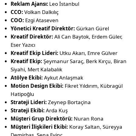
Reklam Ajansı:
Leo İstanbul
CCO:
Volkan Dalkılıç
COO:
Ezgi Ataseven
Yönetici Kreatif Direktör:
Gürkan Gürel
Kreatif Direktör:
Ali Can Baytok, Erdem Güler,
Eser Yazıcı
Kreatif Ekip Lideri:
Utku Akarı, Emre Gülver
Kreatif Ekip:
Şeymanur Saraç, Berk Kırçu, Biran
Siyahi, Mert Kalabalık
Atölye Ekibi:
Aykut Anlaşmak
Motion Design Ekibi:
Fikret Yıldırım, Kübragül
Hatipoğlu
Strateji Lideri:
Zeynep Bortaçina
Strateji Ekibi:
Arda Kuş
Müşteri Grup Direktörü:
Nuran Rona
Müşteri İlişkileri Ekibi:
Koray Saltan, Süreyya
Demirbaş, Sena Evinç