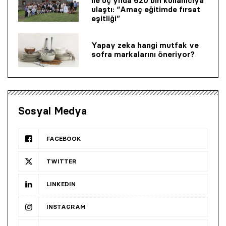
ile üç yılda 620 bin kullanıcıya
ulaştı: “Amaç eğitimde fırsat
eşitliği”
Yapay zeka hangi mutfak ve
sofra markalarını öneriyor?
Sosyal Medya
FACEBOOK
TWITTER
LINKEDIN
INSTAGRAM