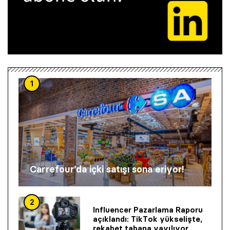
1
Carrefour’da içki satışı sona eriyor!
2
Influencer Pazarlama Raporu
açıklandı: TikTok yükselişte,
rekabet tabana yayılıyor