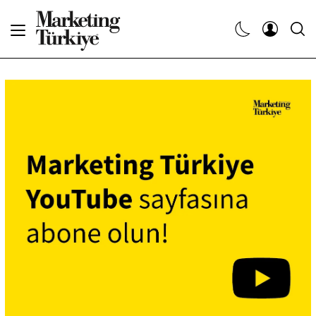
Abone Ol
Haberler
Yaratıcı İşler
Dergiler
Etkinlikler
Söyleşiler
Kariyer