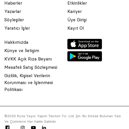
Haberler
Etkinlikler
Yazarlar
Kariyer
Söyleşiler
Üye Girişi
Yaratıcı İşler
Kayıt Ol
Hakkımızda
Künye ve İletişim
KVKK Açık Rıza Beyanı
Mesafeli Satış Sözleşmesi
Gizlilik, Kişisel Verilerin
Korunması ve İşlenmesi
© 2001 Rota Yayın Yapım Tanıtım Tic. Ltd. Şti. Bu Sitede Bulunan
Politikası
Yazı Ve Çizimlerin Her Hakkı Saklıdır.
Asquared WordPress Agency
tarafından tasarlanmış ve
kodlanmıştır.
©2026 Rota Yayın Yapım Tanıtım Tic. Ltd. Şti. Bu Sitede Bulunan Yazı
Ve Çizimlerin Her Hakkı Saklıdır.