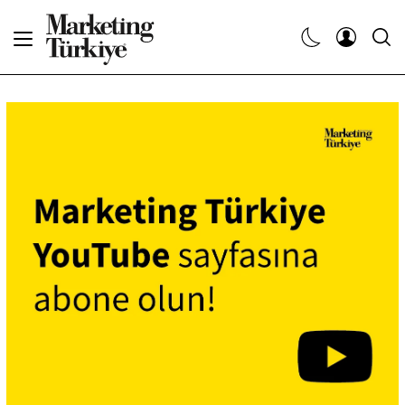
Abone Ol
Haberler
Yaratıcı İşler
Dergiler
Etkinlikler
Söyleşiler
Kariyer