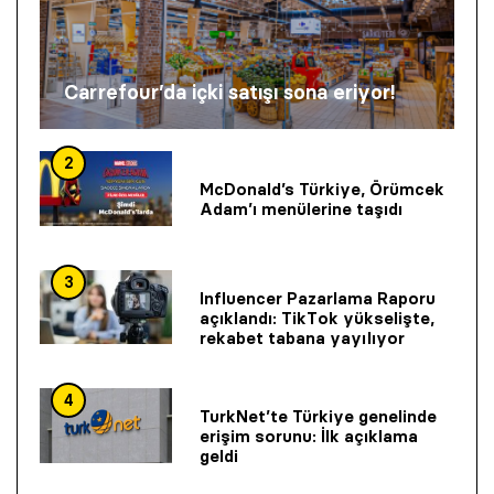
Carrefour’da içki satışı sona eriyor!
2
McDonald’s Türkiye, Örümcek
Adam’ı menülerine taşıdı
3
Influencer Pazarlama Raporu
açıklandı: TikTok yükselişte,
rekabet tabana yayılıyor
4
TurkNet’te Türkiye genelinde
erişim sorunu: İlk açıklama
geldi