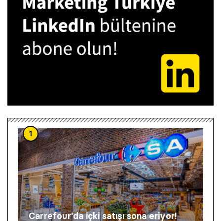
1
Carrefour’da içki satışı sona eriyor!