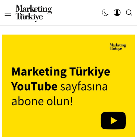
Abone Ol
Haberler
Yaratıcı İşler
Dergiler
Etkinlikler
Söyleşiler
Kariyer