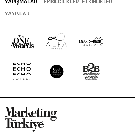
YARIŞMALAR
TEMSILCILIKLER
ETKINLIKLER
YAYINLAR