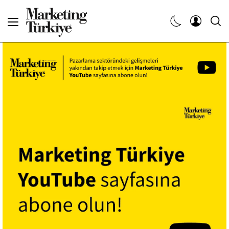
Abone Ol
Haberler
Yaratıcı İşler
Dergiler
Etkinlikler
Söyleşiler
Kariyer