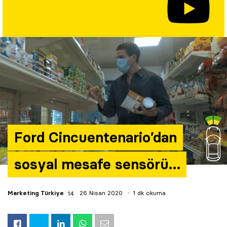
Yazarlar
Araştırma
Ford Cincuentenario’dan
sosyal mesafe sensörü…
Marketing Türkiye
26 Nisan 2020
1 dk okuma