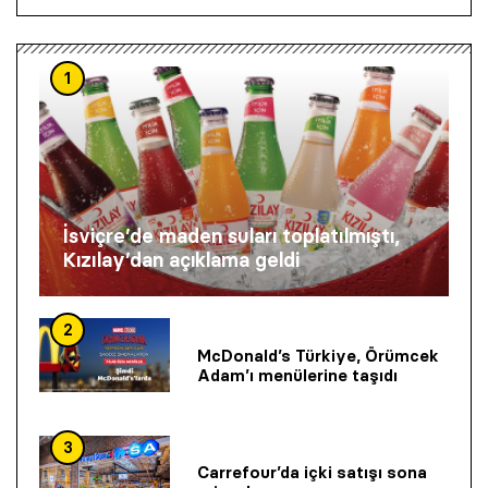
1
İsviçre’de maden suları toplatılmıştı,
Kızılay’dan açıklama geldi
2
McDonald’s Türkiye, Örümcek
Adam’ı menülerine taşıdı
3
Carrefour’da içki satışı sona