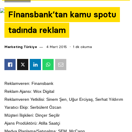
Yazarlar
Finansbank’tan kamu spotu
Araştırma
tadında reklam
Marketing Türkiye
4 Mart 2015
1 dk okuma
Reklamveren: Finansbank
Reklam Ajansı: Wox Digital
Reklamveren Yetkilisi: Sinem Şen, Uğur Erciyaş, Serhat Yıldırım
Yaratıcı Ekip: Serbülent Özcan
Müşteri İlişkileri: Dinçer Seçilir
Ajans Prodüktörü: Atilla Saatçi
Medya Planlama/Satınalma: SEM, McCann