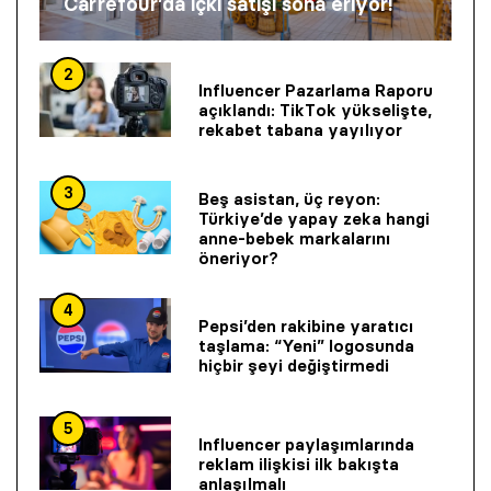
Carrefour’da içki satışı sona eriyor!
2
Influencer Pazarlama Raporu
açıklandı: TikTok yükselişte,
rekabet tabana yayılıyor
3
Beş asistan, üç reyon:
Türkiye’de yapay zeka hangi
anne-bebek markalarını
öneriyor?
4
Pepsi’den rakibine yaratıcı
taşlama: “Yeni” logosunda
hiçbir şeyi değiştirmedi
5
Influencer paylaşımlarında
reklam ilişkisi ilk bakışta
anlaşılmalı