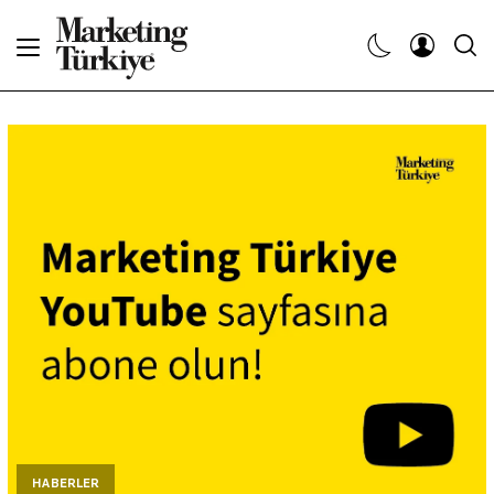
Abone Ol
Haberler
Yaratıcı İşler
Dergiler
Etkinlikler
Söyleşiler
Kariyer
HABERLER