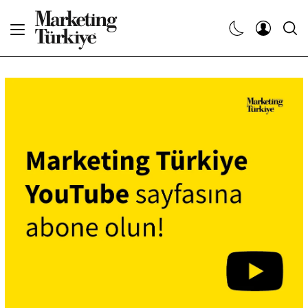
Abone Ol
Haberler
Yaratıcı İşler
Dergiler
Etkinlikler
Söyleşiler
Kariyer