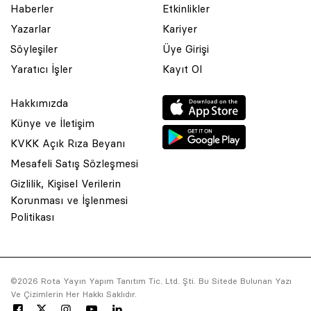
Haberler
Etkinlikler
Yazarlar
Kariyer
Söyleşiler
Üye Girişi
Yaratıcı İşler
Kayıt Ol
Hakkımızda
Künye ve İletişim
KVKK Açık Rıza Beyanı
Mesafeli Satış Sözleşmesi
Gizlilik, Kişisel Verilerin
Korunması ve İşlenmesi
© 2001 Rota Yayın Yapım Tanıtım Tic. Ltd. Şti. Bu Sitede Bulunan
Politikası
Yazı Ve Çizimlerin Her Hakkı Saklıdır.
Asquared WordPress Agency
tarafından tasarlanmış ve
kodlanmıştır.
©2026 Rota Yayın Yapım Tanıtım Tic. Ltd. Şti. Bu Sitede Bulunan Yazı
Ve Çizimlerin Her Hakkı Saklıdır.