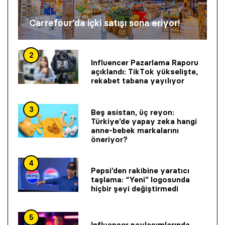
Carrefour’da içki satışı sona eriyor!
2
Influencer Pazarlama Raporu
açıklandı: TikTok yükselişte,
rekabet tabana yayılıyor
3
Beş asistan, üç reyon:
Türkiye’de yapay zeka hangi
anne-bebek markalarını
öneriyor?
4
Pepsi’den rakibine yaratıcı
taşlama: “Yeni” logosunda
hiçbir şeyi değiştirmedi
5
Influencer paylaşımlarında