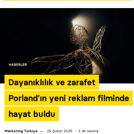
Yazarlar
Araştırma
HABERLER
Dayanıklılık ve zarafet
Porland’ın yeni reklam filminde
hayat buldu
Marketing Türkiye
25 Şubat 2025
2 dk okuma