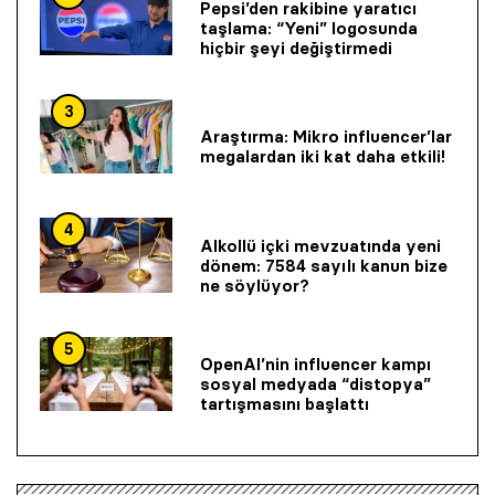
Pepsi’den rakibine yaratıcı
taşlama: “Yeni” logosunda
hiçbir şeyi değiştirmedi
3
Araştırma: Mikro influencer’lar
megalardan iki kat daha etkili!
4
Alkollü içki mevzuatında yeni
dönem: 7584 sayılı kanun bize
ne söylüyor?
5
OpenAI’nin influencer kampı
sosyal medyada “distopya”
tartışmasını başlattı