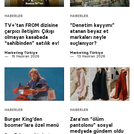
HABERLER
HABERLER
TV+’tan FROM dizisine
“Denetim kayyımı”
çarpıcı iletişim: Çıkışı
atanan beyaz et
olmayan kasabada
markaları neyle
“sahibinden” satılık ev!
suçlanıyor?
Marketing Türkiye
Marketing Türkiye
15 Haziran 2026
13 Haziran 2026
HABERLER
HABERLER
Burger King’den
Zara’nın “ölüm
boomer’lara özel menü
pantolonu” sosyal
medyada gündem oldu