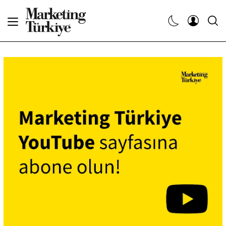
Abone Ol
Haberler
Yaratıcı İşler
Dergiler
Etkinlikler
Söyleşiler
Kariyer