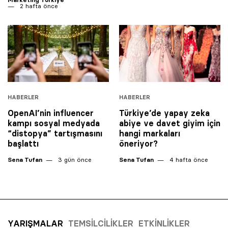
2 hafta önce
HABERLER
HABERLER
OpenAI’nin influencer
Türkiye’de yapay zeka
kampı sosyal medyada
abiye ve davet giyim için
“distopya” tartışmasını
hangi markaları
başlattı
öneriyor?
Sena Tufan
3 gün önce
Sena Tufan
4 hafta önce
YARIŞMALAR
TEMSILCILIKLER
ETKINLIKLER