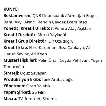
KÜNYE:
Reklamveren:
QNB Finansbank / Armağan Engel,
Banu Akyıl Akıncı, Rengin Çavdar, Ecem Taşçı
Yönetici Kreatif Direktör:
Pemra Ataç Açıktan
Kreatif Direktör:
Murat Yaylagül
Kreatif Grup Direktör:
Elif Özüdoğru
Kreatif Ekip:
Ebru Karaman, Rıza Çankaya, Ali
Harun Sevinç, Ari Koen
Müşteri İlişkileri:
Pelin Önal, Ceyda Pehlivan, Yeşim
Tamuroğlu
Strateji:
Oğuz Savaşan
Prodüksiyon Ekibi:
İpek Arabacıoğlu
Yönetmen:
Ozan Yalabık
Yapım Şirketi
: 25 Film
Mecra:
TV, İnternet, Sinema