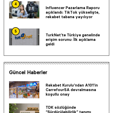
4
Influencer Pazarlama Raporu
açıklandı: TikTok yükselişte,
rekabet tabana yayılıyor
5
TurkNet’te Türkiye genelinde
erişim sorunu: İlk açıklama
geldi
Güncel Haberler
Rekabet Kurulu’ndan A101’in
CarrefourSA devralmasına
koşullu onay
TDK sözlüğünde
“Sürdürülebilirlik” tanımı