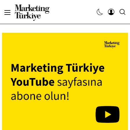
Abone Ol
Haberler
Yaratıcı İşler
Dergiler
Etkinlikler
Söyleşiler
Kariyer