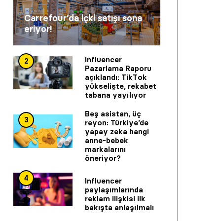
Carrefour’da içki satışı sona
eriyor!
Influencer
2
Pazarlama Raporu
açıklandı: TikTok
yükselişte, rekabet
tabana yayılıyor
Beş asistan, üç
3
reyon: Türkiye’de
yapay zeka hangi
anne-bebek
markalarını
öneriyor?
4
Influencer
paylaşımlarında
reklam ilişkisi ilk
bakışta anlaşılmalı