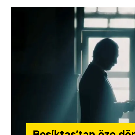
Beşiktaş’tan öze dö