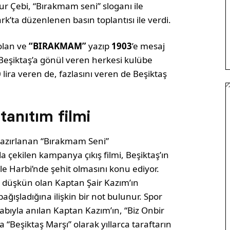
r Çebi, “Bırakmam seni” sloganı ile
’ta düzenlenen basın toplantısı ile verdi.
olan ve
“BIRAKMAM”
yazıp
1903
’e mesaj
eşiktaş’a gönül veren herkesi kulübe
ira veren de, fazlasını veren de Beşiktaş
tanıtım filmi
 hazırlanan “Bırakmam Seni”
 çekilen kampanya çıkış filmi, Beşiktaş’ın
e Harbi’nde şehit olmasını konu ediyor.
a düşkün olan Kaptan Şair Kazım’ın
ağışladığına ilişkin bir not bulunur. Spor
kabıyla anılan Kaptan Kazım’ın, “Biz Onbir
“Beşiktaş Marşı” olarak yıllarca taraftarın