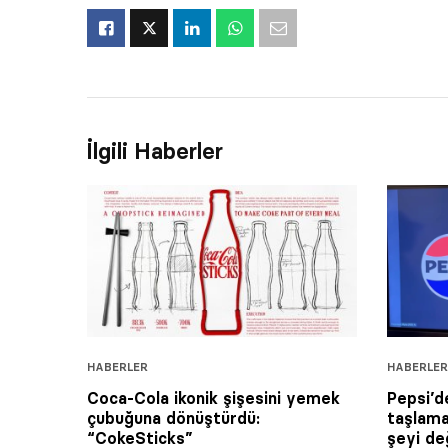
İlgili Haberler
HABERLER
HABERLER
Coca-Cola ikonik şişesini yemek
Pepsi’d
çubuğuna dönüştürdü:
taşlama
“CokeSticks”
şeyi de