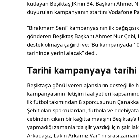
kutlayan Beşiktaş JK’nın 34. Başkanı Ahmet Nu
duyurulan kampanyanın startını Vodafone Park
“Bırakmam Seni” kampanyasının ilk bağışçısı 
gönderen Beşiktaş Başkanı Ahmet Nur Çebi, B
destek olmaya çağırdı ve: ‘Bu kampanyada 10 l
tarihinde yerini alacak” dedi.
Tarihi kampanyaya tarihi 
Beşiktaş’a gönül veren ajansların desteği ile
kampanyasının iletişim faaliyetleri kapsamında
ilk futbol takımından 8 sporcusunun Çanakkal
Şehit olan sporculardan, futbola ve edebiyat
cebinden çıkan bir kağıtta maaşını Beşiktaş’a b
yapmadığı zamanlarda şiir yazdığı için şair la
Arkadaşız, Lakin Arkamız Var” mısrası zamanla 