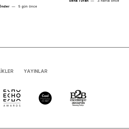
Sena Tufan
3 hafta önce
Önder
5 gün önce
LIKLER
YAYINLAR