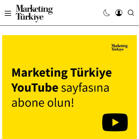
Abone Ol
Haberler
Yaratıcı İşler
Dergiler
Etkinlikler
Söyleşiler
Kariyer