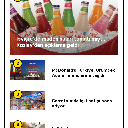
İsviçre’de maden suları toplatılmıştı,
Kızılay’dan açıklama geldi
2
McDonald’s Türkiye, Örümcek
Adam’ı menülerine taşıdı
3
Carrefour’da içki satışı sona
eriyor!
4