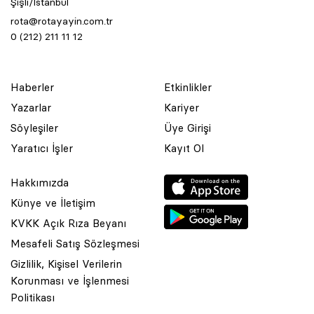
Şişli/İstanbul
rota@rotayayin.com.tr
0 (212) 211 11 12
Haberler
Etkinlikler
Yazarlar
Kariyer
Söyleşiler
Üye Girişi
Yaratıcı İşler
Kayıt Ol
Hakkımızda
Künye ve İletişim
KVKK Açık Rıza Beyanı
Mesafeli Satış Sözleşmesi
Gizlilik, Kişisel Verilerin
Korunması ve İşlenmesi
© 2001 Rota Yayın Yapım Tanıtım Tic. Ltd. Şti. Bu Sitede Bulunan
Politikası
Yazı Ve Çizimlerin Her Hakkı Saklıdır.