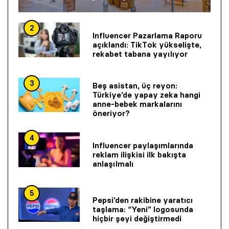
2
Influencer Pazarlama Raporu
açıklandı: TikTok yükselişte,
rekabet tabana yayılıyor
3
Beş asistan, üç reyon:
Türkiye’de yapay zeka hangi
anne-bebek markalarını
öneriyor?
4
Influencer paylaşımlarında
reklam ilişkisi ilk bakışta
anlaşılmalı
5
Pepsi’den rakibine yaratıcı
taşlama: “Yeni” logosunda
hiçbir şeyi değiştirmedi