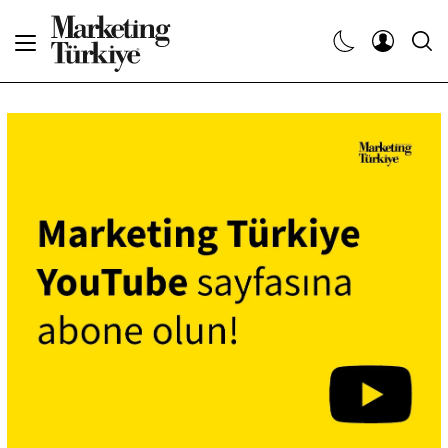
Abone Ol
Haberler
Yaratıcı İşler
Dergiler
Etkinlikler
Söyleşiler
Kariyer