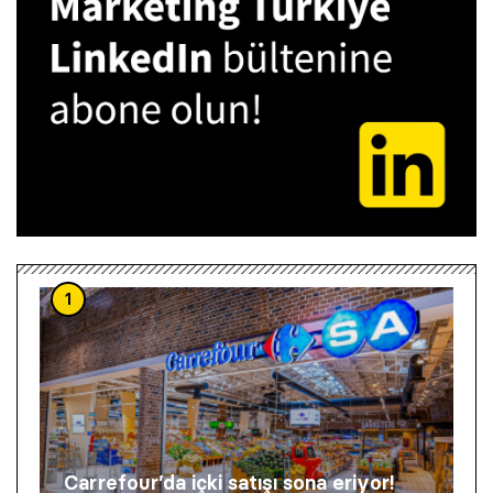
1
Carrefour’da içki satışı sona eriyor!