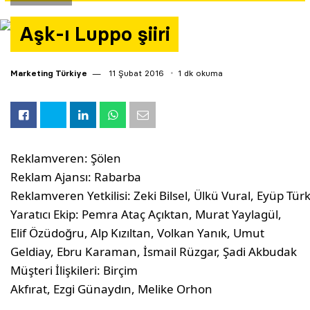
Yazarlar
Aşk-ı Luppo şiiri
Araştırma
Marketing Türkiye
11 Şubat 2016
1 dk okuma
Reklamveren: Şölen
Reklam Ajansı: Rabarba
Reklamveren Yetkilisi: Zeki Bilsel, Ülkü Vural, Eyüp Tür
Yaratıcı Ekip: Pemra Ataç Açıktan, Murat Yaylagül,
Elif Özüdoğru, Alp Kızıltan, Volkan Yanık, Umut
Geldiay, Ebru Karaman, İsmail Rüzgar, Şadi Akbudak
Müşteri İlişkileri: Birçim
Akfırat, Ezgi Günaydın, Melike Orhon