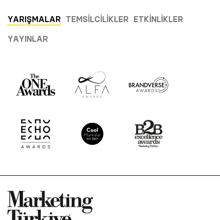
YARIŞMALAR
TEMSILCILIKLER
ETKINLIKLER
YAYINLAR