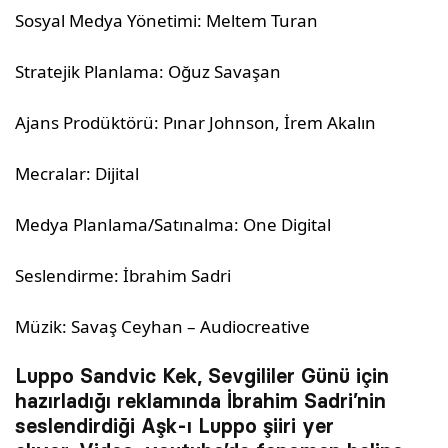
Sosyal Medya Yönetimi: Meltem Turan
Stratejik Planlama: Oğuz Savaşan
Ajans Prodüktörü: Pınar Johnson, İrem Akalın
Mecralar: Dijital
Medya Planlama/Satınalma: One Digital
Seslendirme: İbrahim Sadri
Müzik: Savaş Ceyhan – Audiocreative
Luppo Sandvic Kek, Sevgililer Günü için
hazırladığı reklamında İbrahim Sadri’nin
seslendirdiği Aşk-ı Luppo şiiri yer