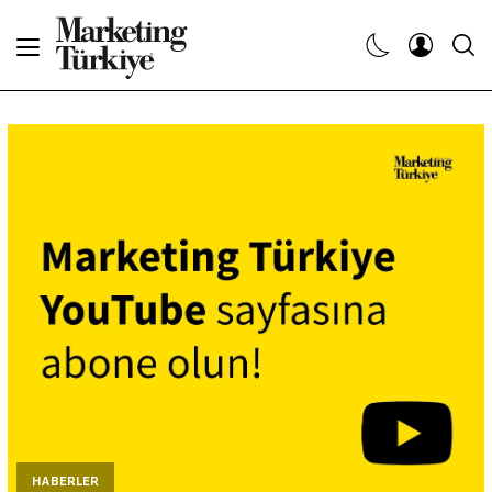
Abone Ol
Haberler
Yaratıcı İşler
Dergiler
Etkinlikler
Söyleşiler
Kariyer
HABERLER