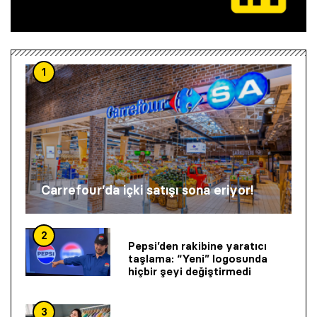
1
Carrefour’da içki satışı sona eriyor!
2
Pepsi’den rakibine yaratıcı
taşlama: “Yeni” logosunda
hiçbir şeyi değiştirmedi
3