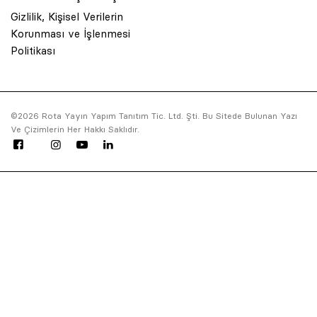
Gizlilik, Kişisel Verilerin
Korunması ve İşlenmesi
Politikası
© 2001 Rota Yayın Yapım Tanıtım Tic. Ltd. Şti. Bu Sitede Bulunan Yazı
©2026 Rota Yayın Yapım Tanıtım Tic. Ltd. Şti. Bu Sitede Bulunan Yazı
Ve Çizimlerin Her Hakkı Saklıdır.
Ve Çizimlerin Her Hakkı Saklıdır.
Asquared WordPress Agency
tarafından tasarlanmış ve kodlanmıştır.