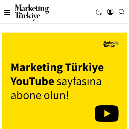
Abone Ol
Haberler
Yaratıcı İşler
Dergiler
Etkinlikler
Söyleşiler
Kariyer