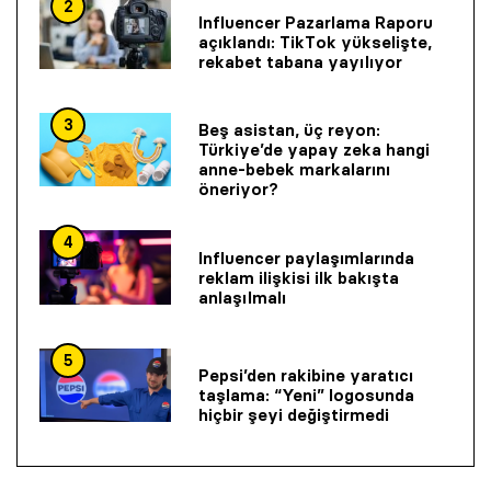
2
Influencer Pazarlama Raporu
açıklandı: TikTok yükselişte,
rekabet tabana yayılıyor
3
Beş asistan, üç reyon:
Türkiye’de yapay zeka hangi
anne-bebek markalarını
öneriyor?
4
Influencer paylaşımlarında
reklam ilişkisi ilk bakışta
anlaşılmalı
5
Pepsi’den rakibine yaratıcı
taşlama: “Yeni” logosunda
hiçbir şeyi değiştirmedi