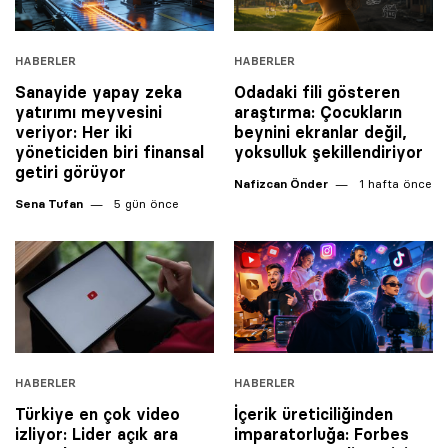
HABERLER
HABERLER
Sanayide yapay zeka
Odadaki fili gösteren
yatırımı meyvesini
araştırma: Çocukların
veriyor: Her iki
beynini ekranlar değil,
yöneticiden biri finansal
yoksulluk şekillendiriyor
getiri görüyor
Nafizcan Önder
1 hafta önce
Sena Tufan
5 gün önce
HABERLER
HABERLER
Türkiye en çok video
İçerik üreticiliğinden
izliyor: Lider açık ara
imparatorluğa: Forbes