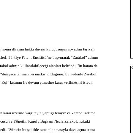
n sonra ilk isim hakkı davası kurucusunun soyadını taşıyan
etleri, Türkiye Patent Ensitüsü’ne başvurarak “Zarakol” adının
arakol adının kullanılabileceği alanları belirledi. Bu karara da
 “dünyaca tanınan bir marka” olduğunu; bu nedenle Zarakol
“Kol” kısmını ile devam etmesine karar verilmesini istedi.
n karar üzerine Yargıtay’a yaptığı temyiz ve karar düzeltme
urucusu ve Yönetim Kurulu Başkanı Necla Zarakol, hukuki
edi: “Sürecin bu şekilde tamamlanmasıyla dava açma sırası