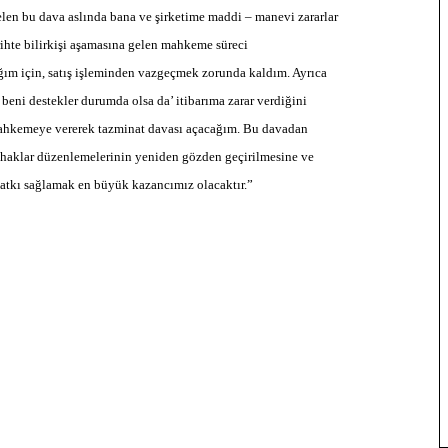
elen bu dava aslında bana ve şirketime maddi – manevi zararlar
arihte bilirkişi aşamasına gelen mahkeme süreci
m için, satış işleminden vazgeçmek zorunda kaldım. Ayrıca
beni destekler durumda olsa da’ itibarıma zarar verdiğini
mahkemeye vererek tazminat davası açacağım. Bu davadan
haklar düzenlemelerinin yeniden gözden geçirilmesine ve
katkı sağlamak en büyük kazancımız olacaktır.”