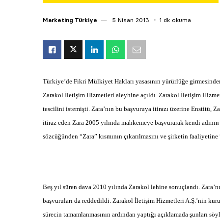
Marketing Türkiye
5 Nisan 2013
1 dk okuma
Türkiye’de Fikri Mülkiyet Hakları yasasının yürürlüğe girmesinde
Zarakol İletişim Hizmetleri aleyhine açıldı. Zarakol İletişim Hizm
tescilini istemişti. Zara’nın bu başvuruya itirazı üzerine Enstitü, Z
itiraz eden Zara 2005 yılında mahkemeye başvurarak kendi adının
sözcüğünden “Zara” kısmının çıkarılmasını ve şirketin faaliyetine 
Beş yıl süren dava 2010 yılında Zarakol lehine sonuçlandı. Zara’nı
başvuruları da reddedildi. Zarakol İletişim Hizmetleri A.Ş.’nin k
sürecin tamamlanmasının ardından yaptığı açıklamada şunları söyl