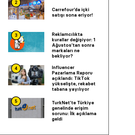
2
Carrefour’da içki
satışı sona eriyor!
Reklamcılıkta
3
kurallar değişiyor: 1
Ağustos’tan sonra
markaları ne
bekliyor?
Influencer
4
Pazarlama Raporu
açıklandı: TikTok
yükselişte, rekabet
tabana yayılıyor
5
TurkNet’te Türkiye
genelinde erişim
sorunu: İlk açıklama
geldi