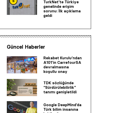
5
TurkNet’te Türkiye
genelinde erişim
sorunu: İlk açıklama
geldi
Güncel Haberler
Rekabet Kurulu’ndan
A101’in CarrefourSA
devralmasına
koşullu onay
TDK sözlüğünde
“Sürdürülebilirlik”
tanımı genişletildi
Google DeepMind’da
Türk bilim insanına