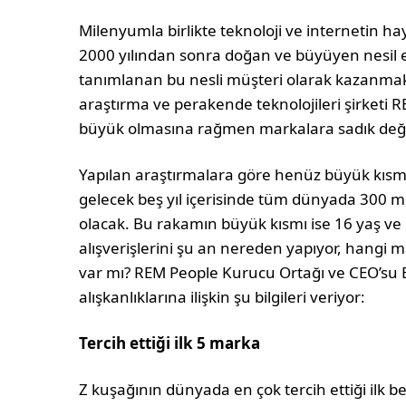
Milenyumla birlikte teknoloji ve internetin ha
2000 yılından sonra doğan ve büyüyen nesil ev
tanımlanan bu nesli müşteri olarak kazanmak 
araştırma ve perakende teknolojileri şirketi R
büyük olmasına rağmen markalara sadık deği
Yapılan araştırmalara göre henüz büyük kısmı
gelecek beş yıl içerisinde tüm dünyada 300 mi
olacak. Bu rakamın büyük kısmı ise 16 yaş ve
alışverişlerini şu an nereden yapıyor, hangi m
var mı? REM People Kurucu Ortağı ve CEO’su B
alışkanlıklarına ilişkin şu bilgileri veriyor:
Tercih ettiği ilk 5 marka
Z kuşağının dünyada en çok tercih ettiği ilk 