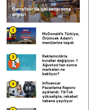
Carrefour’da içki satışı sona
eriyor!
2
McDonald’s Türkiye,
Örümcek Adam’ı
menülerine taşıdı
Reklamcılıkta
3
kurallar değişiyor: 1
Ağustos’tan sonra
markaları ne
bekliyor?
Influencer
4
Pazarlama Raporu
açıklandı: TikTok
yükselişte, rekabet
tabana yayılıyor