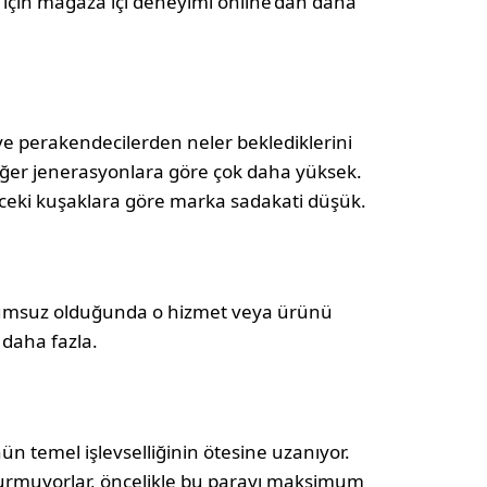
ğı için mağaza içi deneyimi online’dan daha
e perakendecilerden neler beklediklerini
diğer jenerasyonlara göre çok daha yüksek.
nceki kuşaklara göre marka sadakati düşük.
olumsuz olduğunda o hizmet veya ürünü
 daha fazla.
n temel işlevselliğinin ötesine uzanıyor.
oşturmuyorlar, öncelikle bu parayı maksimum