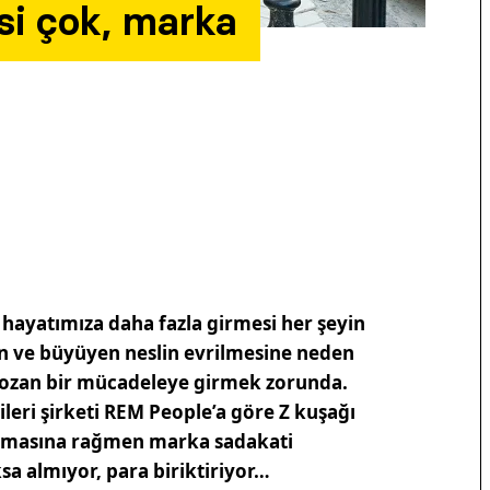
si çok, marka
 hayatımıza daha fazla girmesi her şeyin
n ve büyüyen neslin evrilmesine neden
r bozan bir mücadeleye girmek zorunda.
leri şirketi REM People’a göre Z kuşağı
olmasına rağmen marka sadakati
sa almıyor, para biriktiriyor…