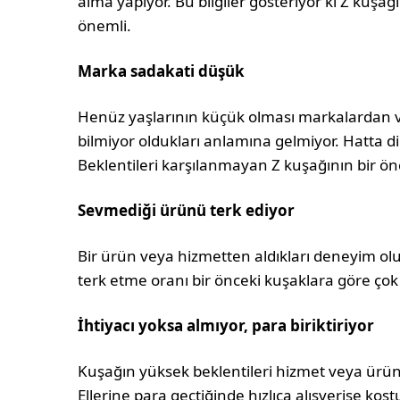
alma yapıyor. Bu bilgiler gösteriyor ki Z kuşa
önemli.
Marka sadakati düşük
Henüz yaşlarının küçük olması markalardan v
bilmiyor oldukları anlamına gelmiyor. Hatta 
Beklentileri karşılanmayan Z kuşağının bir ö
Sevmediği ürünü terk ediyor
Bir ürün veya hizmetten aldıkları deneyim 
terk etme oranı bir önceki kuşaklara göre çok
İhtiyacı yoksa almıyor, para biriktiriyor
Kuşağın yüksek beklentileri hizmet veya ürünü
Ellerine para geçtiğinde hızlıca alışverişe k