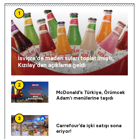
1
İsviçre’de maden suları toplatılmıştı,
Kızılay’dan açıklama geldi
2
McDonald’s Türkiye, Örümcek
Adam’ı menülerine taşıdı
3
Carrefour’da içki satışı sona
eriyor!