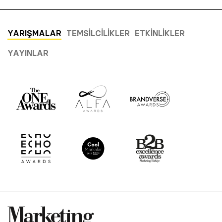
YARIŞMALAR
TEMSILCILIKLER
ETKINLIKLER
YAYINLAR