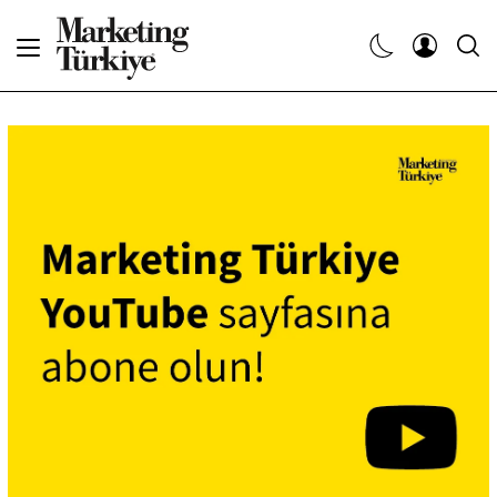
Abone Ol
Haberler
Yaratıcı İşler
Dergiler
Etkinlikler
Söyleşiler
Kariyer