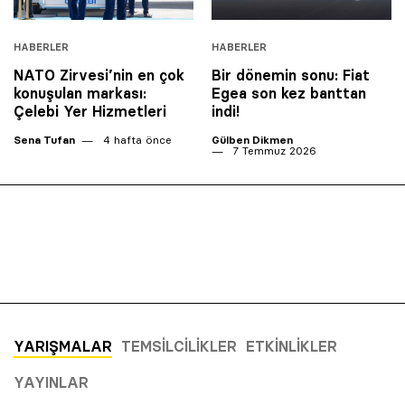
HABERLER
HABERLER
NATO Zirvesi’nin en çok
Bir dönemin sonu: Fiat
konuşulan markası:
Egea son kez banttan
Çelebi Yer Hizmetleri
indi!
Sena Tufan
4 hafta önce
Gülben Dikmen
7 Temmuz 2026
YARIŞMALAR
TEMSILCILIKLER
ETKINLIKLER
YAYINLAR