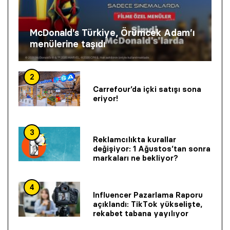
McDonald’s Türkiye, Örümcek Adam’ı
menülerine taşıdı
2
Carrefour’da içki satışı sona
eriyor!
3
Reklamcılıkta kurallar
değişiyor: 1 Ağustos’tan sonra
markaları ne bekliyor?
4
Influencer Pazarlama Raporu
açıklandı: TikTok yükselişte,
rekabet tabana yayılıyor