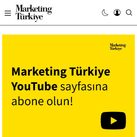
Abone Ol
Haberler
Yaratıcı İşler
Dergiler
Etkinlikler
Söyleşiler
Kariyer