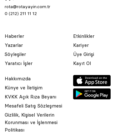
rota@rotayayin.com.tr
0 (212) 211 11 12
Haberler
Etkinlikler
Yazarlar
Kariyer
Söyleşiler
Üye Girişi
Yaratıcı İşler
Kayıt Ol
Hakkımızda
Künye ve İletişim
KVKK Açık Rıza Beyanı
Mesafeli Satış Sözleşmesi
Gizlilik, Kişisel Verilerin
Korunması ve İşlenmesi
© 2001 Rota Yayın Yapım Tanıtım Tic. Ltd. Şti. Bu Sitede Bulunan
Politikası
Yazı Ve Çizimlerin Her Hakkı Saklıdır.