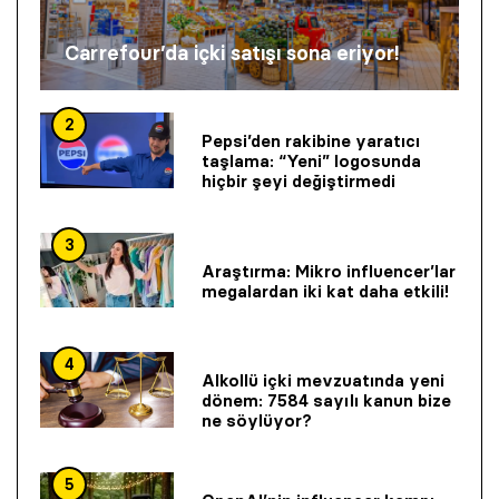
Carrefour’da içki satışı sona eriyor!
2
Pepsi’den rakibine yaratıcı
taşlama: “Yeni” logosunda
hiçbir şeyi değiştirmedi
3
Araştırma: Mikro influencer’lar
megalardan iki kat daha etkili!
4
Alkollü içki mevzuatında yeni
dönem: 7584 sayılı kanun bize
ne söylüyor?
5