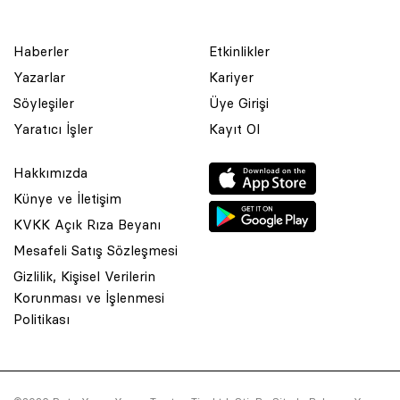
Haberler
Etkinlikler
Yazarlar
Kariyer
Söyleşiler
Üye Girişi
Yaratıcı İşler
Kayıt Ol
Hakkımızda
Künye ve İletişim
KVKK Açık Rıza Beyanı
Mesafeli Satış Sözleşmesi
Gizlilik, Kişisel Verilerin
Korunması ve İşlenmesi
© 2001 Rota Yayın Yapım Tanıtım Tic. Ltd. Şti. Bu Sitede Bulunan
Politikası
Yazı Ve Çizimlerin Her Hakkı Saklıdır.
Asquared WordPress Agency
tarafından tasarlanmış ve
kodlanmıştır.