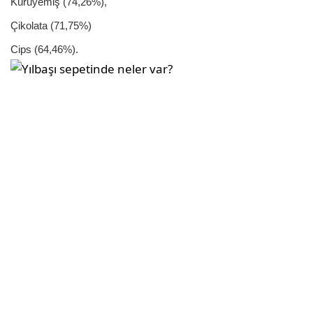
Kuruyemiş (74,26%),
Çikolata (71,75%)
Cips (64,46%).