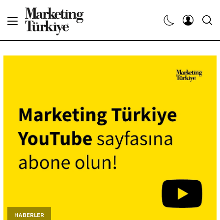
Abone Ol
Haberler
Yaratıcı İşler
Dergiler
Etkinlikler
Söyleşiler
Kariyer
HABERLER