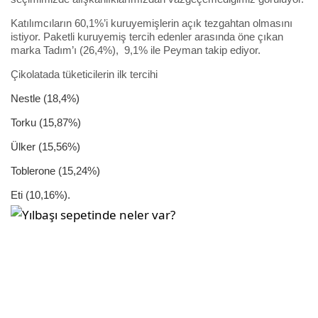
Katılımcıların 60,1%’i kuruyemişlerin açık tezgahtan olmasını
istiyor. Paketli kuruyemiş tercih edenler arasında öne çıkan
marka Tadım’ı (26,4%), 9,1% ile Peyman takip ediyor.
Çikolatada tüketicilerin ilk tercihi
Nestle (18,4%)
Torku (15,87%)
Ülker (15,56%)
Toblerone (15,24%)
Eti (10,16%).