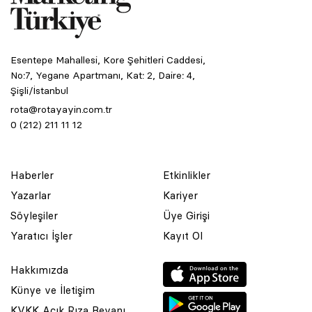
Esentepe Mahallesi, Kore Şehitleri Caddesi,
No:7, Yegane Apartmanı, Kat: 2, Daire: 4,
Şişli/İstanbul
rota@rotayayin.com.tr
0 (212) 211 11 12
Haberler
Etkinlikler
Yazarlar
Kariyer
Söyleşiler
Üye Girişi
Yaratıcı İşler
Kayıt Ol
Hakkımızda
Künye ve İletişim
KVKK Açık Rıza Beyanı