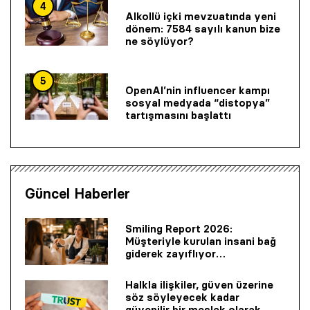
4
Alkollü içki mevzuatında yeni
dönem: 7584 sayılı kanun bize
ne söylüyor?
5
OpenAI’nin influencer kampı
sosyal medyada “distopya”
tartışmasını başlattı
Güncel Haberler
Smiling Report 2026:
Müşteriyle kurulan insani bağ
giderek zayıflıyor…
Halkla ilişkiler, güven üzerine
söz söyleyecek kadar
güvenilir bir mes­lek olarak