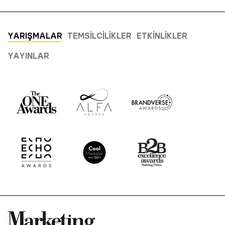
YARIŞMALAR
TEMSILCILIKLER
ETKINLIKLER
YAYINLAR