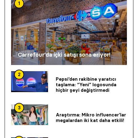
1
Carrefour’da içki satışı sona eriyor!
2
Pepsi’den rakibine yaratıcı
taşlama: “Yeni” logosunda
hiçbir şeyi değiştirmedi
3
Araştırma: Mikro influencer’lar
megalardan iki kat daha etkili!