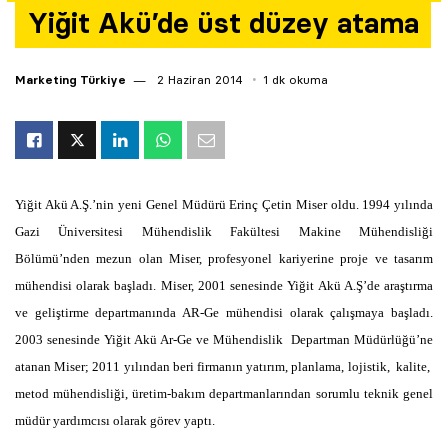
Yiğit Akü’de üst düzey atama
Yazarlar
Araştırma
Marketing Türkiye
2 Haziran 2014
1 dk okuma
Yiğit Akü A.Ş.’nin yeni Genel Müdürü Erinç Çetin Miser oldu. 1994 yılında
Gazi Üniversitesi Mühendislik Fakültesi Makine Mühendisliği
Bölümü’nden mezun olan Miser, profesyonel kariyerine proje ve tasarım
mühendisi olarak başladı. Miser, 2001 senesinde Yiğit Akü A.Ş’de araştırma
ve geliştirme departmanında AR-Ge mühendisi olarak çalışmaya başladı.
2003 senesinde Yiğit Akü Ar-Ge ve Mühendislik Departman Müdürlüğü’ne
atanan Miser; 2011 yılından beri firmanın yatırım, planlama, lojistik, kalite,
metod mühendisliği, üretim-bakım departmanlarından sorumlu teknik genel
müdür yardımcısı olarak görev yaptı.