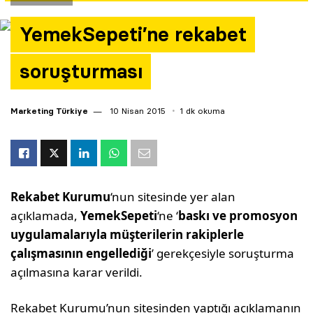
Yazarlar
YemekSepeti’ne rekabet
Araştırma
soruşturması
Marketing Türkiye
10 Nisan 2015
1 dk okuma
Rekabet Kurumu
‘nun sitesinde yer alan
açıklamada,
YemekSepeti
‘ne ‘
baskı ve promosyon
uygulamalarıyla müşterilerin rakiplerle
çalışmasının engellediği
’ gerekçesiyle soruşturma
açılmasına karar verildi.
Rekabet Kurumu’nun sitesinden yaptığı açıklamanın