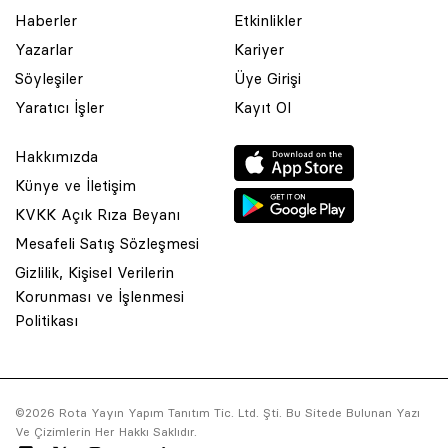
Haberler
Etkinlikler
Yazarlar
Kariyer
Söyleşiler
Üye Girişi
Yaratıcı İşler
Kayıt Ol
Hakkımızda
Künye ve İletişim
KVKK Açık Rıza Beyanı
Mesafeli Satış Sözleşmesi
Gizlilik, Kişisel Verilerin
Korunması ve İşlenmesi
© 2001 Rota Yayın Yapım Tanıtım Tic. Ltd. Şti. Bu Sitede Bulunan
Politikası
Yazı Ve Çizimlerin Her Hakkı Saklıdır.
Asquared WordPress Agency
tarafından tasarlanmış ve
kodlanmıştır.
©2026 Rota Yayın Yapım Tanıtım Tic. Ltd. Şti. Bu Sitede Bulunan Yazı
Ve Çizimlerin Her Hakkı Saklıdır.