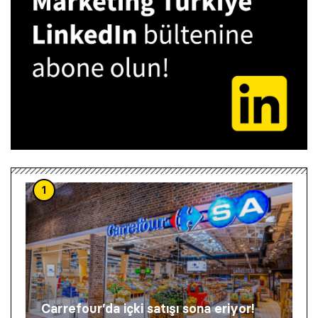
1
Carrefour’da içki satışı sona eriyor!