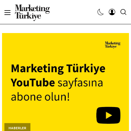
Abone Ol
Haberler
Yaratıcı İşler
Dergiler
Etkinlikler
Söyleşiler
Kariyer
HABERLER