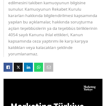
edilmesini takiben kamuoyunun bilgisine
sunulur. Kamuoyunun Rekabet Kurulu
kararları hakkında bilgilendirilmesi kapsamında
yapılan bu açıklamalar, hakkında soruşturma
açılan teşebbüslerin ya da teşebbüs birliklerinin
4054 sayılı Kanunu ihlal ettikleri, Kanun
kapsamında ceza yaptırımı ile karşı karşıya
kaldıkları veya kalacakları şeklinde
yorumlanamaz.