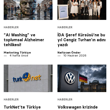
HABERLER
HABERLER
“AI Washing” ve
İDA Şeref Kürsüsü’ne bu
toplumsal Alzheimer
yıl Cengiz Turhan’ın adını
tehlikesi!
yazdı
Marketing Türkiye
Nafizcan Önder
4 hafta önce
10 Haziran 2026
HABERLER
HABERLER
TurkNet’te Türkiye
Volkswagen krizinde