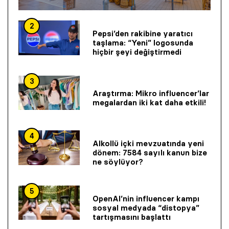
2
Pepsi’den rakibine yaratıcı
taşlama: “Yeni” logosunda
hiçbir şeyi değiştirmedi
3
Araştırma: Mikro influencer’lar
megalardan iki kat daha etkili!
4
Alkollü içki mevzuatında yeni
dönem: 7584 sayılı kanun bize
ne söylüyor?
5
OpenAI’nin influencer kampı
sosyal medyada “distopya”
tartışmasını başlattı