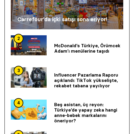
Carrefour’da içki satışı sona eriyor!
2
McDonald’s Türkiye, Örümcek
Adam’ı menülerine taşıdı
3
Influencer Pazarlama Raporu
açıklandı: TikTok yükselişte,
rekabet tabana yayılıyor
4
Beş asistan, üç reyon:
Türkiye’de yapay zeka hangi
anne-bebek markalarını
öneriyor?