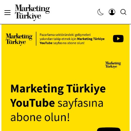
Abone Ol
Haberler
Yaratıcı İşler
Dergiler
Etkinlikler
Söyleşiler
Kariyer