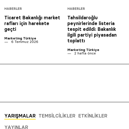
HABERLER
HABERLER
Ticaret Bakanlığı market
Tahsildaroğlu
rafları için harekete
peynirlerinde listeria
geçti
tespit edildi: Bakanlık
ilgili partiyi piyasadan
Marketing Türkiye
toplattı
6 Temmuz 2026
Marketing Türkiye
2 hafta önce
YARIŞMALAR
TEMSILCILIKLER
ETKINLIKLER
YAYINLAR