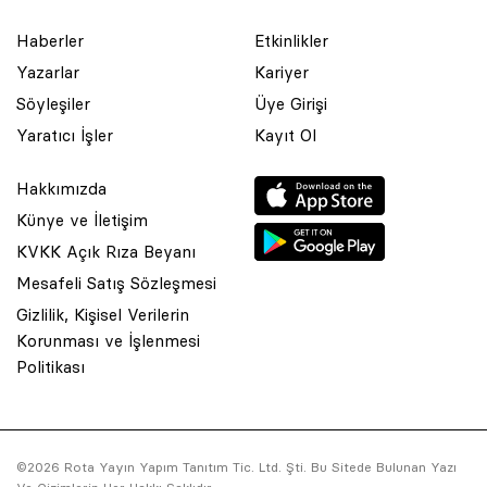
Haberler
Etkinlikler
Yazarlar
Kariyer
Söyleşiler
Üye Girişi
Yaratıcı İşler
Kayıt Ol
Hakkımızda
Künye ve İletişim
KVKK Açık Rıza Beyanı
Mesafeli Satış Sözleşmesi
Gizlilik, Kişisel Verilerin
Korunması ve İşlenmesi
© 2001 Rota Yayın Yapım Tanıtım Tic. Ltd. Şti. Bu Sitede Bulunan
Politikası
Yazı Ve Çizimlerin Her Hakkı Saklıdır.
Asquared WordPress Agency
tarafından tasarlanmış ve
kodlanmıştır.
©2026 Rota Yayın Yapım Tanıtım Tic. Ltd. Şti. Bu Sitede Bulunan Yazı