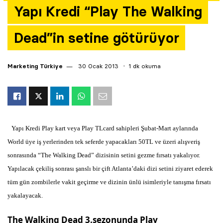
Yapı Kredi “Play The Walking
Yazarlar
Dead”in setine götürüyor
Araştırma
Marketing Türkiye
30 Ocak 2013
1 dk okuma
Yapı Kredi Play kart veya Play TLcard sahipleri Şubat-Mart aylarında
World üye iş yerlerinden tek seferde yapacakları 50TL ve üzeri alışveriş
sonrasında “The Walking Dead” dizisinin setini gezme fırsatı yakalıyor.
Yapılacak çekiliş sonrası şanslı bir çift Atlanta’daki dizi setini ziyaret ederek
tüm gün zombilerle vakit geçirme ve dizinin ünlü isimleriyle tanışma fırsatı
yakalayacak.
The Walking Dead 3.sezonunda Play