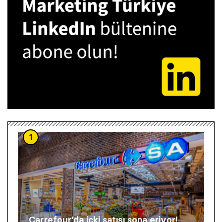
1
Carrefour’da içki satışı sona eriyor!