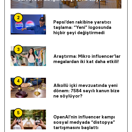
2
Pepsi’den rakibine yaratıcı
taşlama: “Yeni” logosunda
hiçbir şeyi değiştirmedi
3
Araştırma: Mikro influencer’lar
megalardan iki kat daha etkili!
4
Alkollü içki mevzuatında yeni
dönem: 7584 sayılı kanun bize
ne söylüyor?
5
OpenAI’nin influencer kampı
sosyal medyada “distopya”
tartışmasını başlattı