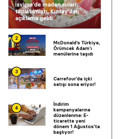
İsviçre’de maden suları
toplatılmıştı, Kızılay’dan
açıklama geldi
2
McDonald’s Türkiye,
Örümcek Adam’ı
menülerine taşıdı
3
Carrefour’da içki
satışı sona eriyor!
İndirim
4
kampanyalarına
düzenlenme: E-
ticarette yeni
dönem 1 Ağustos’ta
başlıyor!