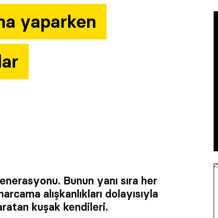
ma yaparken
lar
jenerasyonu. Bunun yanı sıra her
arcama alışkanlıkları dolayısıyla
aratan kuşak kendileri.