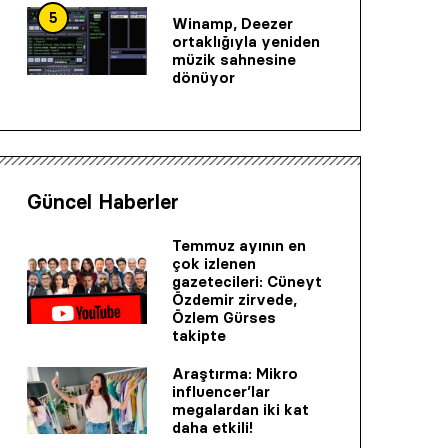
5
Winamp, Deezer
ortaklığıyla yeniden
müzik sahnesine
dönüyor
Güncel Haberler
Temmuz ayının en
çok izlenen
gazetecileri: Cüneyt
Özdemir zirvede,
Özlem Gürses
takipte
Araştırma: Mikro
influencer’lar
megalardan iki kat
daha etkili!