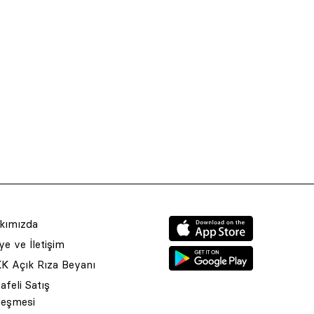
kımızda
e ve İletişim
K Açık Rıza Beyanı
feli Satış
leşmesi