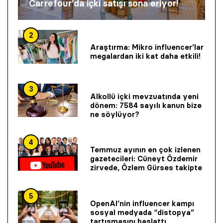
Carrefour’da içki satışı sona eriyor!
2
Araştırma: Mikro influencer’lar
megalardan iki kat daha etkili!
3
Alkollü içki mevzuatında yeni
dönem: 7584 sayılı kanun bize
ne söylüyor?
4
Temmuz ayının en çok izlenen
gazetecileri: Cüneyt Özdemir
zirvede, Özlem Gürses takipte
5
OpenAI’nin influencer kampı
sosyal medyada “distopya”
tartışmasını başlattı