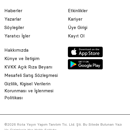
Haberler
Etkinlikler
Yazarlar
Kariyer
Söyleşiler
Üye Girişi
Yaratıcı İşler
Kayıt Ol
Hakkımızda
Künye ve İletişim
KVKK Açık Rıza Beyanı
Mesafeli Satış Sözleşmesi
Gizlilik, Kişisel Verilerin
Korunması ve İşlenmesi
© 2001 Rota Yayın Yapım Tanıtım Tic. Ltd. Şti. Bu Sitede Bulunan
Politikası
Yazı Ve Çizimlerin Her Hakkı Saklıdır.
Asquared WordPress Agency
tarafından tasarlanmış ve
kodlanmıştır.
©2026 Rota Yayın Yapım Tanıtım Tic. Ltd. Şti. Bu Sitede Bulunan Yazı
Ve Çizimlerin Her Hakkı Saklıdır.