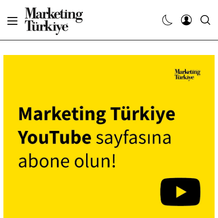
Abone Ol
Haberler
Yaratıcı İşler
Dergiler
Etkinlikler
Söyleşiler
Kariyer