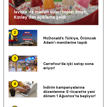
İsviçre’de maden suları toplatılmıştı,
Kızılay’dan açıklama geldi
2
McDonald’s Türkiye, Örümcek
Adam’ı menülerine taşıdı
3
Carrefour’da içki satışı sona
eriyor!
4
İndirim kampanyalarına
düzenlenme: E-ticarette yeni
dönem 1 Ağustos’ta başlıyor!