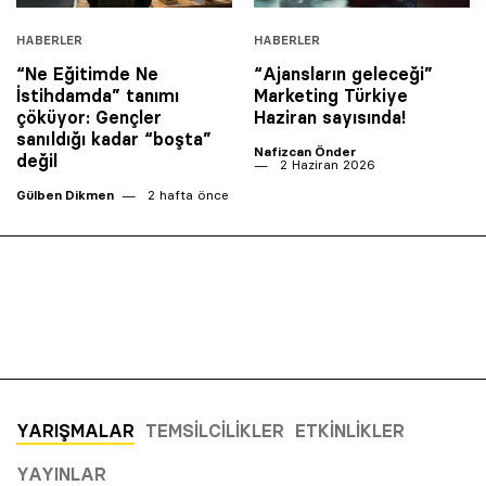
HABERLER
HABERLER
“Ne Eğitimde Ne
“Ajansların geleceği”
İstihdamda” tanımı
Marketing Türkiye
çöküyor: Gençler
Haziran sayısında!
sanıldığı kadar “boşta”
Nafizcan Önder
değil
2 Haziran 2026
Gülben Dikmen
2 hafta önce
YARIŞMALAR
TEMSILCILIKLER
ETKINLIKLER
YAYINLAR