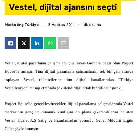
Vestel, dijital ajansını seçti
Yazarlar
Araştırma
Marketing Türkiye
5 Haziran 2014
1 dk okuma
Vestel, dijital pazarlama çalışmaları için Havas Group’a bağlı olan Project
House’la anlaştı. Tüm dijital pazarlama çalışmalarını tek bir çatı altında
toplayan Vestel, tüketicilerine tüm dijital kanallarından “Türkiye
Vestelleniyor” mesajı etrafında şekillendirdiği ortak bir dille ulaşacak.
Project House’la gerçekleştirecekleri dijital pazarlama çalışmalarında Vestel
markasının genç ve dinamik kimliğini ön plana çıkaracaklarını belirten
Vestel Ticaret A.Ş Satış ve Pazarlamadan Sorumlu Genel Müdürü Ergün
Güler şöyle konuştu: