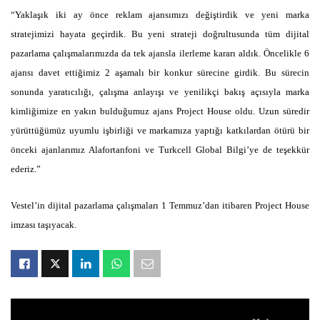
“Yaklaşık iki ay önce reklam ajansımızı değiştirdik ve yeni marka
stratejimizi hayata geçirdik. Bu yeni strateji doğrultusunda tüm dijital
pazarlama çalışmalarımızda da tek ajansla ilerleme kararı aldık. Öncelikle 6
ajansı davet ettiğimiz 2 aşamalı bir konkur sürecine girdik. Bu sürecin
sonunda yaratıcılığı, çalışma anlayışı ve yenilikçi bakış açısıyla marka
kimliğimize en yakın bulduğumuz ajans Project House oldu. Uzun süredir
yürüttüğümüz uyumlu işbirliği ve markamıza yaptığı katkılardan ötürü bir
önceki ajanlarımız Alafortanfoni ve Turkcell Global Bilgi’ye de teşekkür
ederiz.”
Vestel’in dijital pazarlama çalışmaları 1 Temmuz’dan itibaren Project House
imzası taşıyacak.