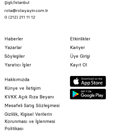
Şişli/İstanbul
rota@rotayayin.com.tr
0 (212) 211 11 12
Haberler
Etkinlikler
Yazarlar
Kariyer
Söyleşiler
Üye Girişi
Yaratıcı İşler
Kayıt Ol
Hakkımızda
Künye ve İletişim
KVKK Açık Rıza Beyanı
Mesafeli Satış Sözleşmesi
Gizlilik, Kişisel Verilerin
Korunması ve İşlenmesi
© 2001 Rota Yayın Yapım Tanıtım Tic. Ltd. Şti. Bu Sitede Bulunan
Politikası
Yazı Ve Çizimlerin Her Hakkı Saklıdır.