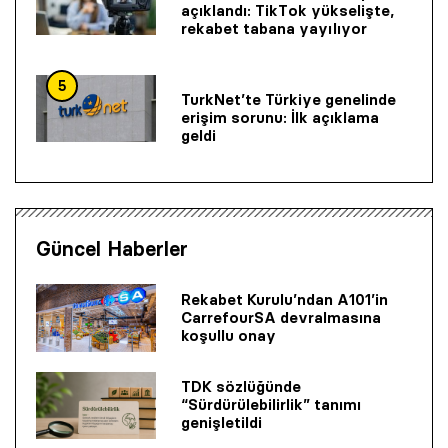
açıklandı: TikTok yükselişte,
rekabet tabana yayılıyor
5
TurkNet’te Türkiye genelinde
erişim sorunu: İlk açıklama
geldi
Güncel Haberler
Rekabet Kurulu’ndan A101’in
CarrefourSA devralmasına
koşullu onay
TDK sözlüğünde
“Sürdürülebilirlik” tanımı
genişletildi