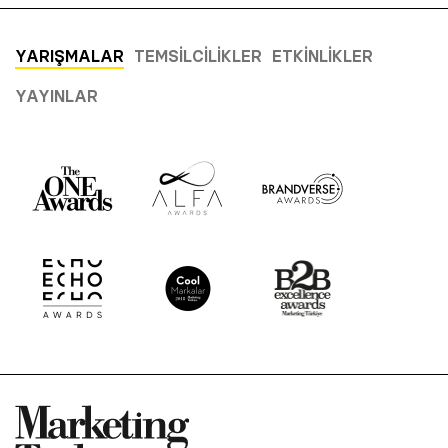
YARIŞMALAR
TEMSILCILIKLER
ETKINLIKLER
YAYINLAR