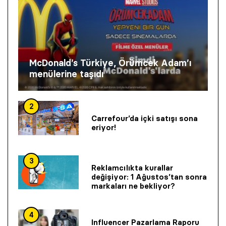
McDonald’s Türkiye, Örümcek Adam’ı
menülerine taşıdı
2
Carrefour’da içki satışı sona
eriyor!
3
Reklamcılıkta kurallar
değişiyor: 1 Ağustos’tan sonra
markaları ne bekliyor?
4
Influencer Pazarlama Raporu