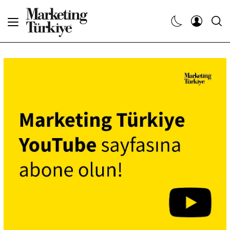
Abone Ol
Haberler
Yaratıcı İşler
Dergiler
Etkinlikler
Söyleşiler
Kariyer