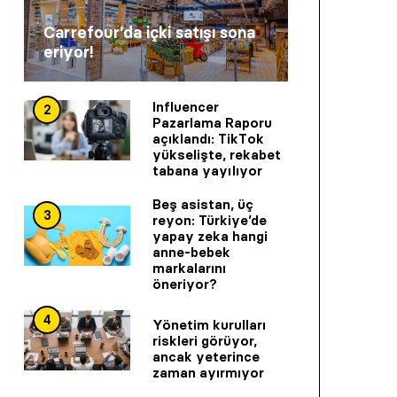
Carrefour’da içki satışı sona
eriyor!
Influencer
2
Pazarlama Raporu
açıklandı: TikTok
yükselişte, rekabet
tabana yayılıyor
Beş asistan, üç
3
reyon: Türkiye’de
yapay zeka hangi
anne-bebek
markalarını
öneriyor?
4
Yönetim kurulları
riskleri görüyor,
ancak yeterince
zaman ayırmıyor