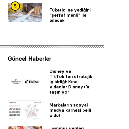
5
Tüketici ne yediğini
“şeffaf menü” ile
bilecek
Güncel Haberler
Disney ve
TikTok’tan stratejik
iş birliği: Kısa
videolar Disney+’a
taşınıyor
Markaların sosyal
medya karnesi belli
oldu!
Temmuz verileri