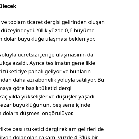
çülecek
i ve toplam ticaret dergisi gelirinden oluşan
r düzeyindeydi. Yıllık yüzde 0,6 büyüme
n dolar büyüklüğe ulaşması bekleniyor.
t yoluyla ücretsiz içeriğe ulaşmasının da
ldukça azaldı. Ayrıca teslimatın genellikle
i tüketiciye pahalı geliyor ve bunların
dan daha azı abonelik yoluyla satılıyor. Bu
maya göre basılı tüketici dergi
rkaç yılda yükselişler ve düşüşler yaşadı.
 pazar büyüklüğünün, beş sene içinde
on dolara düşmesi öngörülüyor.
likte basılı tüketici dergi reklam gelirleri de
lyon dolar olan rakam, yüzde 4,3’lük bir