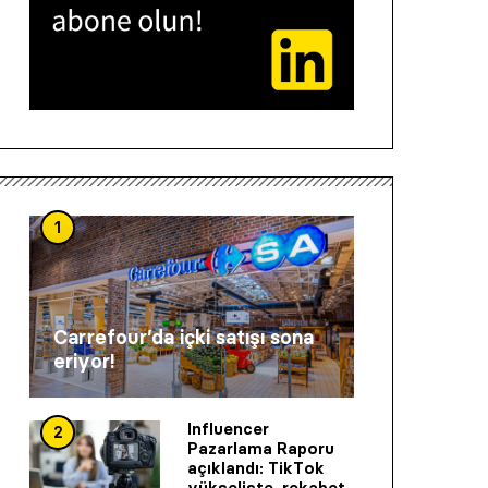
1
Carrefour’da içki satışı sona
eriyor!
Influencer
2
Pazarlama Raporu
açıklandı: TikTok
yükselişte, rekabet