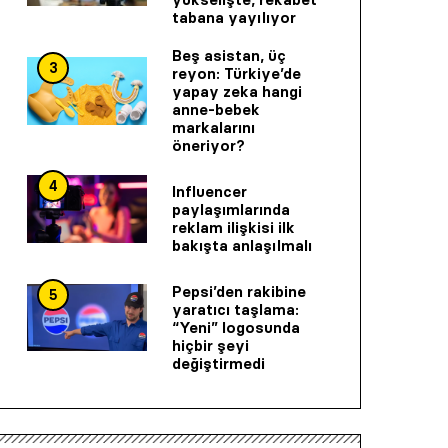
tabana yayılıyor
Beş asistan, üç
3
reyon: Türkiye’de
yapay zeka hangi
anne-bebek
markalarını
öneriyor?
4
Influencer
paylaşımlarında
reklam ilişkisi ilk
bakışta anlaşılmalı
Pepsi’den rakibine
5
yaratıcı taşlama:
“Yeni” logosunda
hiçbir şeyi
değiştirmedi