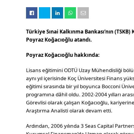
Türkiye Sınai Kalkınma Bankası’nın (TSKB)
Poyraz Koğacıoğlu atandı.
Poyraz Koğacıoğlu hakkında:
Lisans eğitimini ODTÜ Uzay Mühendisliği b
aynı yıl içerisinde Koç Üniversitesi Finans yü
eğitimi sırasında bir yıl boyunca Bocconi Üni
programına dâhil oldu. 2002-2004 yılları aras
Görevlisi olarak çalışan Koğacıoğlu, kariyerin
Araştırma Analisti olarak devam etti.
Ardından, 2006 yılında 3 Seas Capital Partners
Kurumsal Finansman’da Uzman olarak görev al