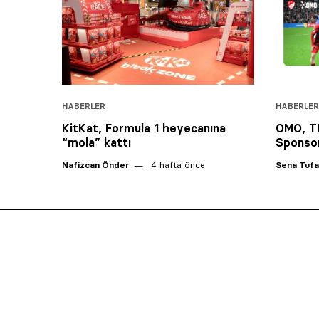
HABERLER
HABERLER
KitKat, Formula 1 heyecanına
OMO, TF
“mola” kattı
Sponsor
Nafizcan Önder
4 hafta önce
Sena Tuf