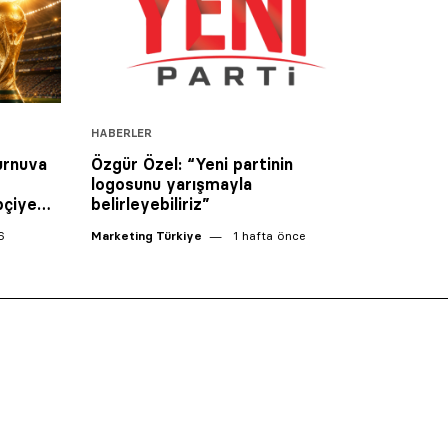
HABERLER
turnuva
Özgür Özel: “Yeni partinin
logosunu yarışmayla
ipçiye…
belirleyebiliriz”
6
Marketing Türkiye
1 hafta önce