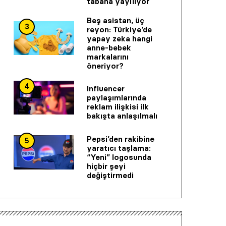
tabana yayılıyor
Beş asistan, üç
3
reyon: Türkiye’de
yapay zeka hangi
anne-bebek
markalarını
öneriyor?
4
Influencer
paylaşımlarında
reklam ilişkisi ilk
bakışta anlaşılmalı
Pepsi’den rakibine
5
yaratıcı taşlama:
“Yeni” logosunda
hiçbir şeyi
değiştirmedi