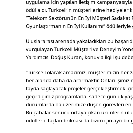
uygulama için yapılan iletişim kampanyasıyla “
ödül aldı. Turkcell’in müşterilerine hediyeler
“Telekom Sektörünün En İyi Müşteri Sadakat P
Oyunlaştırmanın En İyi Kullanımı” ödülleriyl
Uluslararası arenada yakaladıkları bu başarı
vurgulayan Turkcell Müşteri ve Deneyim Yö
Yardımcısı Doğuş Kuran, konuyla ilgili şu değ
“Turkcell olarak amacımız, müşterimizin her
her alanda daha da artırmaktır. Onları işimiz
fayda sağlayacak projeler gerçekleştirmek iç
geçirdiğimiz programlarla, sadece günlük ya
durumlarda da üzerimize düşen görevleri en i
Bu çabalar sonucu ortaya çıkan ürünlerin ulu
ödüllerle taçlandırılması da bizim için ayrı bir