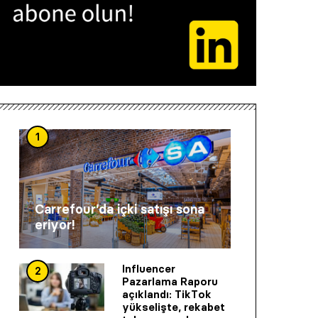
1
Carrefour’da içki satışı sona
eriyor!
Influencer
2
Pazarlama Raporu
açıklandı: TikTok
yükselişte, rekabet