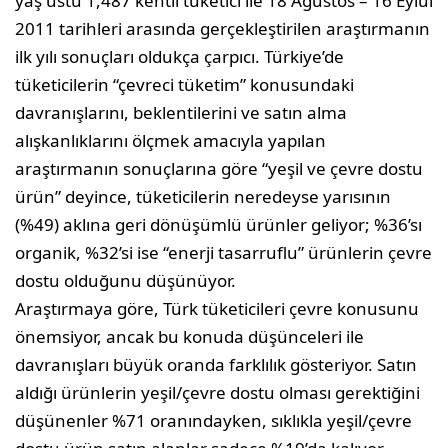
yaş üstü 1,487 kentli tüketici ile 18 Ağustos – 16 Eylül
2011 tarihleri arasında gerçekleştirilen araştırmanın
ilk yılı sonuçları oldukça çarpıcı. Türkiye’de
tüketicilerin “çevreci tüketim” konusundaki
davranışlarını, beklentilerini ve satın alma
alışkanlıklarını ölçmek amacıyla yapılan
araştırmanın sonuçlarına göre “yeşil ve çevre dostu
ürün” deyince, tüketicilerin neredeyse yarısının
(%49) aklına geri dönüşümlü ürünler geliyor; %36’sı
organik, %32’si ise “enerji tasarruflu” ürünlerin çevre
dostu olduğunu düşünüyor.
Araştırmaya göre, Türk tüketicileri çevre konusunu
önemsiyor, ancak bu konuda düşünceleri ile
davranışları büyük oranda farklılık gösteriyor. Satın
aldığı ürünlerin yeşil/çevre dostu olması gerektiğini
düşünenler %71 oranındayken, sıklıkla yeşil/çevre