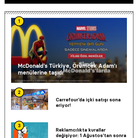
1
McDonald’s Türkiye, Örümcek Adam’ı
menülerine taşıdı
2
Carrefour’da içki satışı sona
eriyor!
3
Reklamcılıkta kurallar
değişiyor: 1 Ağustos’tan sonra