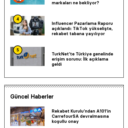
markaları ne bekliyor?
4
Influencer Pazarlama Raporu
açıklandı: TikTok yükselişte,
rekabet tabana yayılıyor
5
TurkNet’te Türkiye genelinde
erişim sorunu: İlk açıklama
geldi
Güncel Haberler
Rekabet Kurulu’ndan A101’in
CarrefourSA devralmasına
koşullu onay