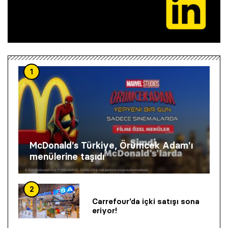
1
McDonald’s Türkiye, Örümcek Adam’ı
menülerine taşıdı
2
Carrefour’da içki satışı sona
eriyor!