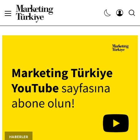
Abone Ol
Haberler
Yaratıcı İşler
Dergiler
Etkinlikler
Söyleşiler
Kariyer
HABERLER