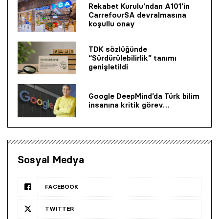
Rekabet Kurulu’ndan A101’in
CarrefourSA devralmasına
koşullu onay
TDK sözlüğünde
“Sürdürülebilirlik” tanımı
genişletildi
Google DeepMind’da Türk bilim
insanına kritik görev…
Sosyal Medya
FACEBOOK
TWITTER