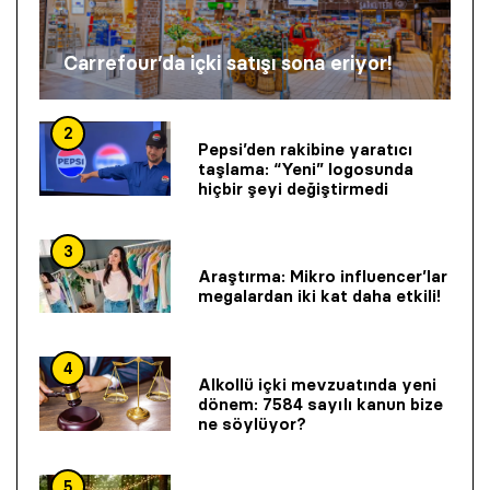
Carrefour’da içki satışı sona eriyor!
2
Pepsi’den rakibine yaratıcı
taşlama: “Yeni” logosunda
hiçbir şeyi değiştirmedi
3
Araştırma: Mikro influencer’lar
megalardan iki kat daha etkili!
4
Alkollü içki mevzuatında yeni
dönem: 7584 sayılı kanun bize
ne söylüyor?
5