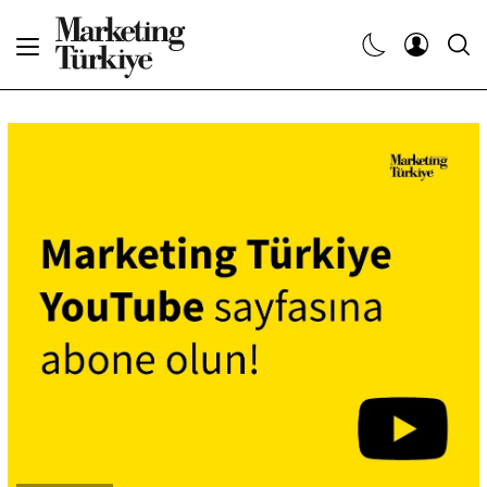
Abone Ol
Haberler
Yaratıcı İşler
Dergiler
Etkinlikler
Söyleşiler
Kariyer