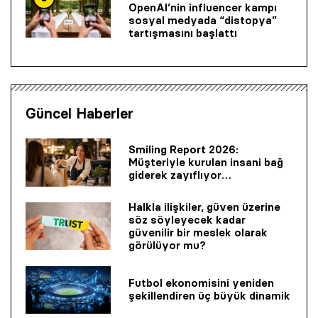
OpenAI’nin influencer kampı
sosyal medyada “distopya”
tartışmasını başlattı
Güncel Haberler
Smiling Report 2026:
Müşteriyle kurulan insani bağ
giderek zayıflıyor…
Halkla ilişkiler, güven üzerine
söz söyleyecek kadar
güvenilir bir mes­lek olarak
görülüyor mu?
Futbol ekonomisini yeniden
şekillendiren üç büyük dinamik