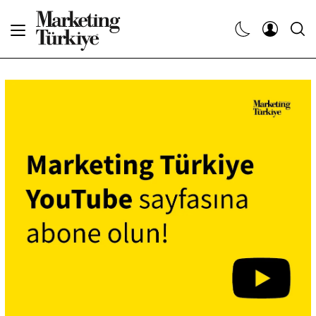
Abone Ol
Haberler
Yaratıcı İşler
Dergiler
Etkinlikler
Söyleşiler
Kariyer