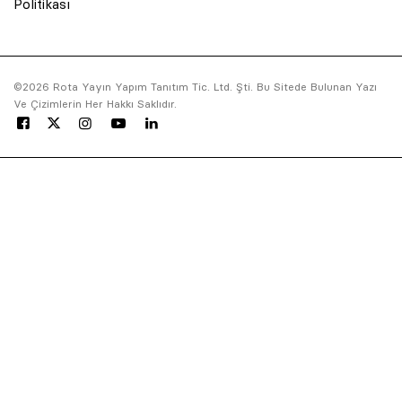
Politikası
© 2001 Rota Yayın Yapım Tanıtım Tic. Ltd. Şti. Bu Sitede Bulunan
Yazı Ve Çizimlerin Her Hakkı Saklıdır.
©2026 Rota Yayın Yapım Tanıtım Tic. Ltd. Şti. Bu Sitede Bulunan Yazı
Ve Çizimlerin Her Hakkı Saklıdır.
Asquared WordPress Agency
tarafından tasarlanmış ve
kodlanmıştır.