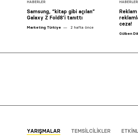
HABERLER
HABERLER
Samsung, “kitap gibi açılan”
Reklam 
Galaxy Z Fold8’i tanıttı
reklaml
ceza!
Marketing Türkiye
2 hafta önce
Gülben D
YARIŞMALAR
TEMSILCILIKLER
ETKIN