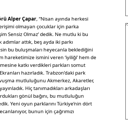
örü Alper Çapar
, “Nisan ayında herkesi
a erişimi olmayan çocuklar için parka
şim Sensiz Olmaz’ dedik. Ne mutlu ki bu
adımlar attık, beş ayda iki parkı
kesin bu buluşmaları heyecanla beklediğini
m hareketimize ismini veren ‘iyiliği’ hem de
mesine katkı verdikleri parkları somut
Ekranları hazırladık. Trabzon’daki park
a kavuşma mutluluğunu Akmerkez, Akaretler,
yayınladık. Hiç tanımadıkları arkadaşları
 kurdukları gönül bağını, bu mutluluğun
ik. Yeni oyun parklarını Türkiye’nin dört
ecanlanıyor, bunun için çağrımızı