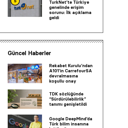
5
TurkNet’te Türkiye
genelinde erişim
sorunu: İlk açıklama
geldi
Güncel Haberler
Rekabet Kurulu’ndan
A101’in CarrefourSA
devralmasına
koşullu onay
TDK sözlüğünde
“Sürdürülebilirlik”
tanımı genişletildi
Google DeepMind’da
Türk bilim insanına