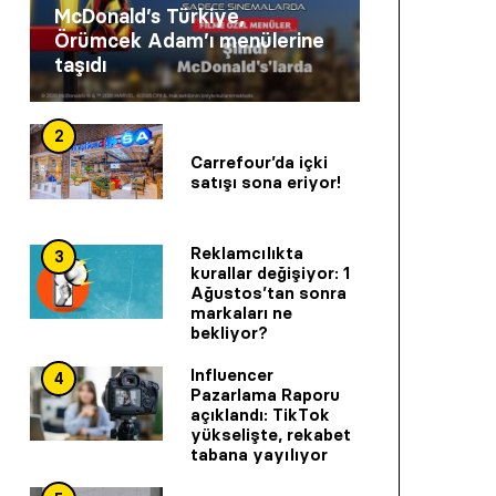
McDonald’s Türkiye,
Örümcek Adam’ı menülerine
taşıdı
2
Carrefour’da içki
satışı sona eriyor!
Reklamcılıkta
3
kurallar değişiyor: 1
Ağustos’tan sonra
markaları ne
bekliyor?
Influencer
4
Pazarlama Raporu
açıklandı: TikTok
yükselişte, rekabet
tabana yayılıyor