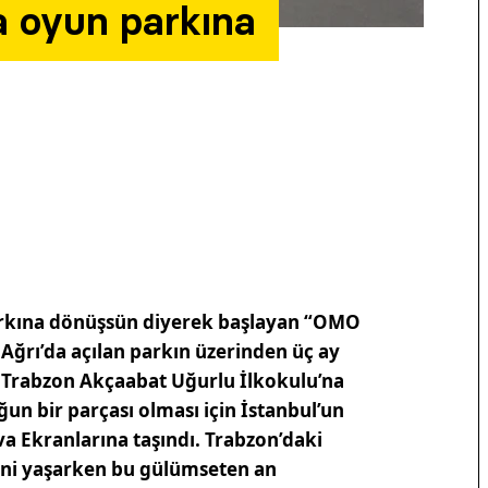
a oyun parkına
 parkına dönüşsün diyerek başlayan “OMO
k Ağrı’da açılan parkın üzerinden üç ay
 Trabzon Akçaabat Uğurlu İlkokulu’na
ğun bir parçası olması için İstanbul’un
va Ekranlarına taşındı. Trabzon’daki
ini yaşarken bu gülümseten an