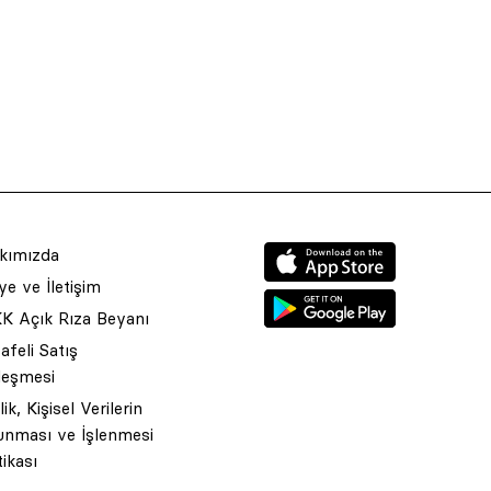
kımızda
e ve İletişim
K Açık Rıza Beyanı
feli Satış
leşmesi
ilik, Kişisel Verilerin
unması ve İşlenmesi
tikası