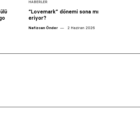
HABERLER
ülü
“Lovemark” dönemi sona mı
rgo
eriyor?
Nafizcan Önder
2 Haziran 2026