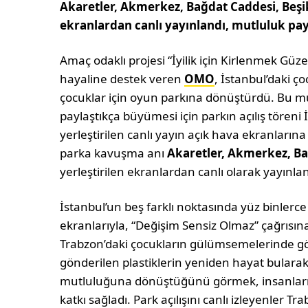
Akaretler, Akmerkez, Bağdat Caddesi, Beşikt
ekranlardan canlı yayınlandı, mutluluk pay
Amaç odaklı projesi “İyilik için Kirlenmek Güz
hayaline destek veren
OMO
, İstanbul’daki ço
çocuklar için oyun parkına dönüştürdü. Bu m
paylaştıkça büyümesi için parkın açılış töreni
yerleştirilen canlı yayın açık hava ekranlarına
parka kavuşma anı
Akaretler, Akmerkez, Bağ
yerleştirilen ekranlardan canlı olarak yayınlan
İstanbul’un beş farklı noktasında yüz binlerce 
ekranlarıyla, “Değişim Sensiz Olmaz” çağrısına 
Trabzon’daki çocukların gülümsemelerinde gö
gönderilen plastiklerin yeniden hayat bulara
mutluluğuna dönüştüğünü görmek, insanların
katkı sağladı. Park açılışını canlı izleyenler T