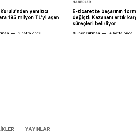
HABERLER
Kurulu’ndan yanıltıcı
E-ticarette başarının form
ara 185 milyon TL’yi aşan
değişti: Kazananı artık ka
süreçleri belirliyor
ikmen
2 hafta önce
Gülben Dikmen
4 hafta önce
LIKLER
YAYINLAR