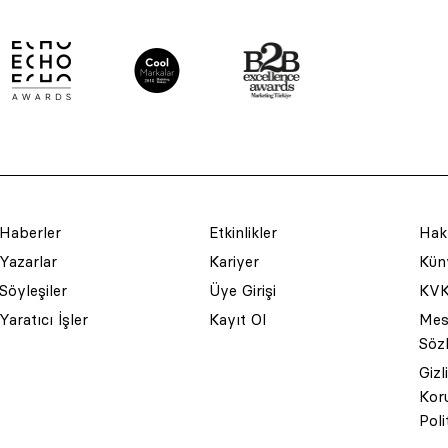
Haberler
Etkinlikler
Hak
Yazarlar
Kariyer
Küny
Söyleşiler
Üye Girişi
KVK
Yaratıcı İşler
Kayıt Ol
Mesa
Söz
Gizl
Kor
Poli