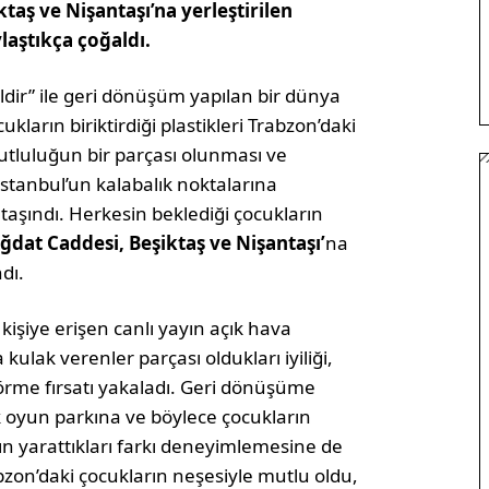
aş ve Nişantaşı’na yerleştirilen
laştıkça çoğaldı.
eldir” ile geri dönüşüm yapılan bir dünya
cukların biriktirdiği plastikleri Trabzon’daki
utluluğun bir parçası olunması ve
 İstanbul’un kalabalık noktalarına
taşındı. Herkesin beklediği çocukların
dat Caddesi, Beşiktaş ve Nişantaşı’
na
dı.
kişiye erişen canlı yayın açık hava
kulak verenler parçası oldukları iyiliği,
rme fırsatı yakaladı. Geri dönüşüme
k oyun parkına ve böylece çocukların
 yarattıkları farkı deneyimlemesine de
rabzon’daki çocukların neşesiyle mutlu oldu,