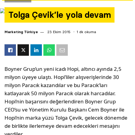
Yazarlar
Tolga Çevik’le yola devam
Araştırma
Marketing Türkiye
23 Ekim 2015
1 dk okuma
Boyner Grup’un yeni icadı Hopi, altıncı ayında 2,5
milyon üyeye ulaştı. Hopi’liler alışverişlerinde 30
milyon Paracık kazandılar ve bu Paracık’ları
katlayarak 50 milyon Paracık olarak harcadılar.
Hopi’nin başarısını değerlendiren Boyner Grup
CEO’su ve Yönetim Kurulu Başkanı Cem Boyner ile
Hopi’nin marka yüzü Tolga Çevik, gelecek dönemde
de birlikte ilerlemeye devam edecekleri mesajını
verdiler.