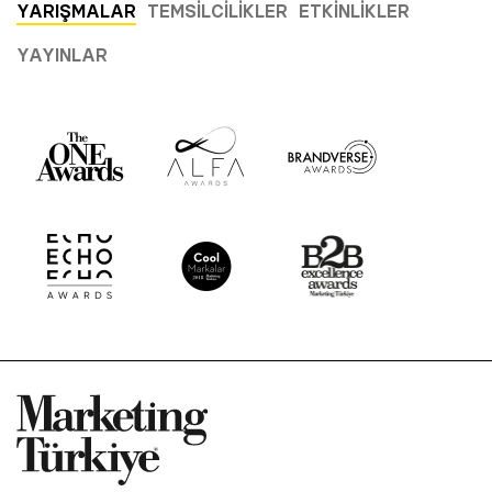
YARIŞMALAR
TEMSILCILIKLER
ETKINLIKLER
YAYINLAR