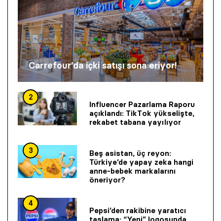
Carrefour’da içki satışı sona eriyor!
2
Influencer Pazarlama Raporu
açıklandı: TikTok yükselişte,
rekabet tabana yayılıyor
3
Beş asistan, üç reyon:
Türkiye’de yapay zeka hangi
anne-bebek markalarını
öneriyor?
4
Pepsi’den rakibine yaratıcı
taşlama: “Yeni” logosunda