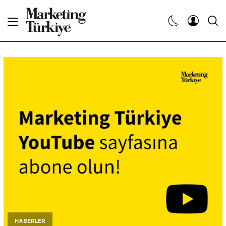
Abone Ol
Haberler
Yaratıcı İşler
Dergiler
Etkinlikler
Söyleşiler
Kariyer
HABERLER