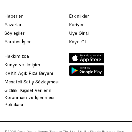
Haberler
Etkinlikler
Yazarlar
Kariyer
Söyleşiler
Üye Girişi
Yaratıcı İşler
Kayıt Ol
Hakkımızda
Künye ve İletişim
KVKK Açık Rıza Beyanı
Mesafeli Satış Sözleşmesi
Gizlilik, Kişisel Verilerin
Korunması ve İşlenmesi
© 2001 Rota Yayın Yapım Tanıtım Tic. Ltd. Şti. Bu Sitede Bulunan
Politikası
Yazı Ve Çizimlerin Her Hakkı Saklıdır.
Asquared WordPress Agency
tarafından tasarlanmış ve
kodlanmıştır.
©2026 Rota Yayın Yapım Tanıtım Tic. Ltd. Şti. Bu Sitede Bulunan Yazı