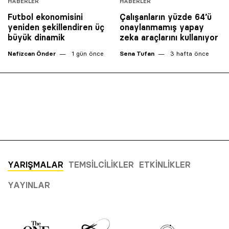
HABERLER
HABERLER
Futbol ekonomisini
Çalışanların yüzde 64’ü
yeniden şekillendiren üç
onaylanmamış yapay
büyük dinamik
zeka araçlarını kullanıyor
Nafizcan Önder
1 gün önce
Sena Tufan
3 hafta önce
YARIŞMALAR
TEMSILCILIKLER
ETKINLIKLER
YAYINLAR