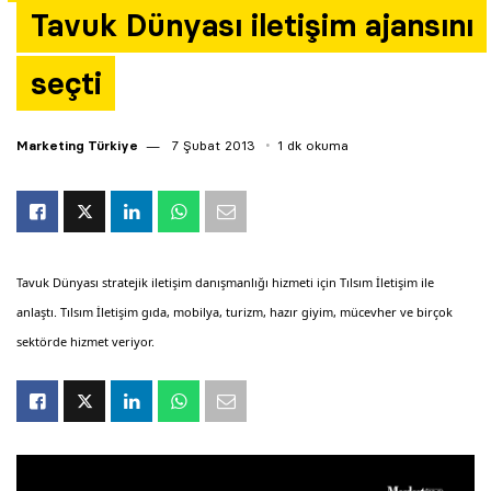
Tavuk Dünyası iletişim ajansını
Yazarlar
seçti
Araştırma
Marketing Türkiye
7 Şubat 2013
1 dk okuma
Tavuk Dünyası stratejik iletişim danışmanlığı hizmeti için Tılsım İletişim ile
anlaştı. Tılsım İletişim gıda, mobilya, turizm, hazır giyim, mücevher ve birçok
sektörde hizmet veriyor.