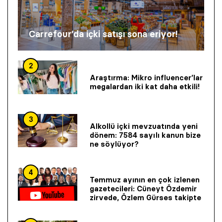
Carrefour’da içki satışı sona eriyor!
2
Araştırma: Mikro influencer’lar
megalardan iki kat daha etkili!
3
Alkollü içki mevzuatında yeni
dönem: 7584 sayılı kanun bize
ne söylüyor?
4
Temmuz ayının en çok izlenen
gazetecileri: Cüneyt Özdemir
zirvede, Özlem Gürses takipte