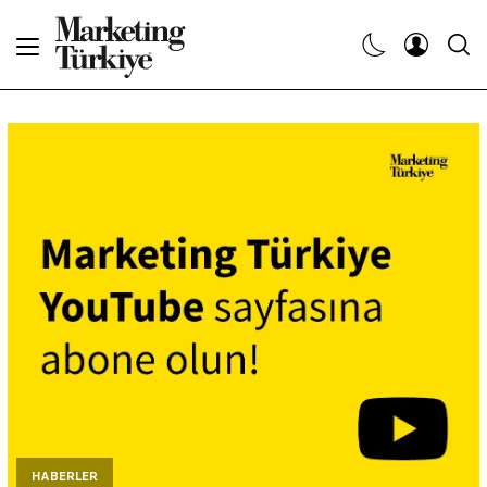
Abone Ol
Haberler
Yaratıcı İşler
Dergiler
Etkinlikler
Söyleşiler
Kariyer
HABERLER