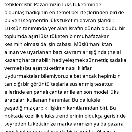
tetiklemiştir. Pazarımızın lüks tüketiminde
olgunlaşmadığının en temel belirteçlerinden biri de
bu yeni segmentin lüks tüketim davranışlarıdır.
Lüksün tanımında yer alan israfın günah olduğu bir
toplumda aşırı lüks tüketen bir muhafazakar
kesimin olması da işin cabası. Müslümanlıktan
alınan ve uyarlanan bazı kavramlar ışığında (helal
kazanç harcanabilir, hediyeleşmek sünnettir, sadaka
vermek) bu aşırı tüketime nasıl kılıflar
uydurmaktalar bilemiyoruz elbet ancak hepimizin
tanıdığı bir görüntü taşlarla süslenmiş tesettür,
ellerinde en pahalı çantalar ile en son model lüks
arabaları kullanan hanımlar. Bu da lüksle
yaşadığımız çarpık ilişkinin kanıtlarından biri. Bu
noktada özellikle lüks trendlerinin oldukça gerisinde
seyreden tüketicimize markalarımızın ya da pazara
yeni katılan markaların da bir hizmet sağlayıcısı