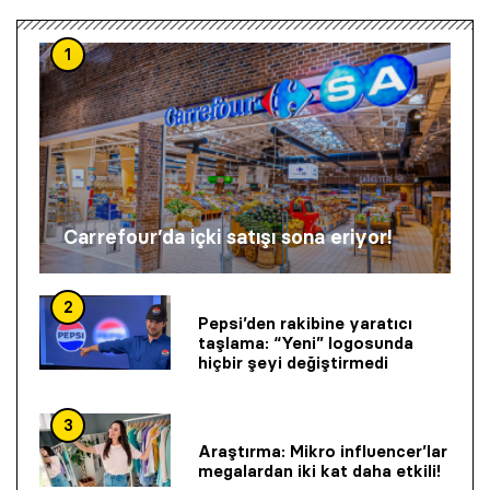
1
Carrefour’da içki satışı sona eriyor!
2
Pepsi’den rakibine yaratıcı
taşlama: “Yeni” logosunda
hiçbir şeyi değiştirmedi
3
Araştırma: Mikro influencer’lar
megalardan iki kat daha etkili!