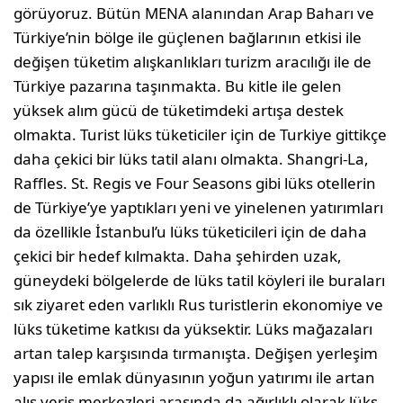
görüyoruz. Bütün MENA alanından Arap Baharı ve
Türkiye’nin bölge ile güçlenen bağlarının etkisi ile
değişen tüketim alışkanlıkları turizm aracılığı ile de
Türkiye pazarına taşınmakta. Bu kitle ile gelen
yüksek alım gücü de tüketimdeki artışa destek
olmakta. Turist lüks tüketiciler için de Turkiye gittikçe
daha çekici bir lüks tatil alanı olmakta. Shangri-La,
Raffles. St. Regis ve Four Seasons gibi lüks otellerin
de Türkiye’ye yaptıkları yeni ve yinelenen yatırımları
da özellikle İstanbul’u lüks tüketicileri için de daha
çekici bir hedef kılmakta. Daha şehirden uzak,
güneydeki bölgelerde de lüks tatil köyleri ile buraları
sık ziyaret eden varlıklı Rus turistlerin ekonomiye ve
lüks tüketime katkısı da yüksektir. Lüks mağazaları
artan talep karşısında tırmanışta. Değişen yerleşim
yapısı ile emlak dünyasının yoğun yatırımı ile artan
alış veriş merkezleri arasında da ağırlıklı olarak lüks