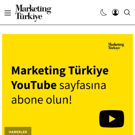
Abone Ol
Haberler
Yaratıcı İşler
Dergiler
Etkinlikler
Söyleşiler
Kariyer
HABERLER