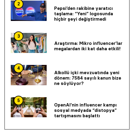
2
Pepsi’den rakibine yaratıcı
taşlama: “Yeni” logosunda
hiçbir şeyi değiştirmedi
3
Araştırma: Mikro influencer’lar
megalardan iki kat daha etkili!
4
Alkollü içki mevzuatında yeni
dönem: 7584 sayılı kanun bize
ne söylüyor?
5
OpenAI’nin influencer kampı
sosyal medyada “distopya”
tartışmasını başlattı