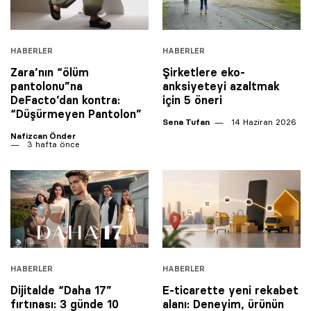
HABERLER
HABERLER
Zara’nın “ölüm
Şirketlere eko-
pantolonu”na
anksiyeteyi azaltmak
DeFacto’dan kontra:
için 5 öneri
“Düşürmeyen Pantolon”
Sena Tufan
14 Haziran 2026
Nafizcan Önder
3 hafta önce
HABERLER
HABERLER
Dijitalde “Daha 17”
E-ticarette yeni rekabet
fırtınası: 3 günde 10
alanı: Deneyim, ürünün