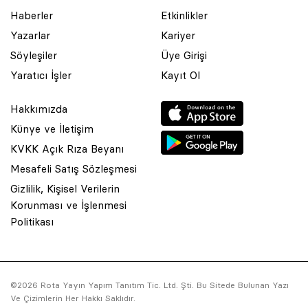
Haberler
Etkinlikler
Yazarlar
Kariyer
Söyleşiler
Üye Girişi
Yaratıcı İşler
Kayıt Ol
Hakkımızda
Künye ve İletişim
KVKK Açık Rıza Beyanı
Mesafeli Satış Sözleşmesi
Gizlilik, Kişisel Verilerin
Korunması ve İşlenmesi
© 2001 Rota Yayın Yapım Tanıtım Tic. Ltd. Şti. Bu Sitede Bulunan
Politikası
Yazı Ve Çizimlerin Her Hakkı Saklıdır.
Asquared WordPress Agency
tarafından tasarlanmış ve
kodlanmıştır.
©2026 Rota Yayın Yapım Tanıtım Tic. Ltd. Şti. Bu Sitede Bulunan Yazı
Ve Çizimlerin Her Hakkı Saklıdır.