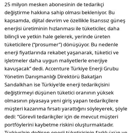
25 milyon mesken abonesinin de tedarikçi
değiştirme hakkına sahip olması bekleniyor. Bu
kapsamda, dijital devrim ve özellikle lisanssız güneş
enerjisi üretiminin hızlanması ile tüketiciler, daha
bilinçli ve yetkin hale gelerek, yerinde üreten
tüketicilere (“prosumer”) dönüşüyor. Bu nedenle
enerji fiyatlarında rekabet yaşanarak, tüketici ve
işletmeler daha uygun maliyetlerle enerjiye
kavuşacak” dedi. Accenture Türkiye Enerji Grubu
Yönetim Danışmanlığı Direktörü Bakatjan
Sandalkhan ise Türkiye’de enerji tedarikçisini
değiştirmeyi düşünen tüketici oranının yüksek
olmasının piyasaya yeni giriş yapan tedarikçilere
müşteri kazanma fırsatı yarattığını söyleyerek, şöyle
dedi: “Görevli tedarikçiler için de mevcut müşteri
portföylerini kaybetme riskini oluşturmaktadır.
Türkiye’nin değişen enerji tüketicisinin farklı ürün ve