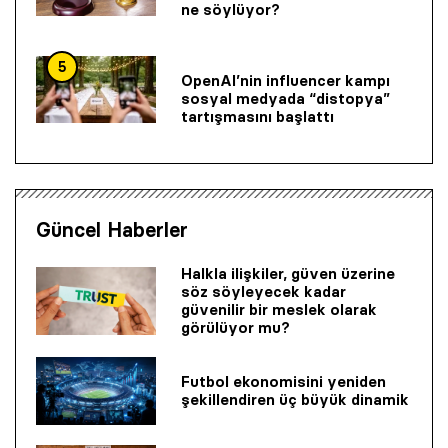
ne söylüyor?
5
OpenAI’nin influencer kampı
sosyal medyada “distopya”
tartışmasını başlattı
Güncel Haberler
Halkla ilişkiler, güven üzerine
söz söyleyecek kadar
güvenilir bir mes­lek olarak
görülüyor mu?
Futbol ekonomisini yeniden
şekillendiren üç büyük dinamik