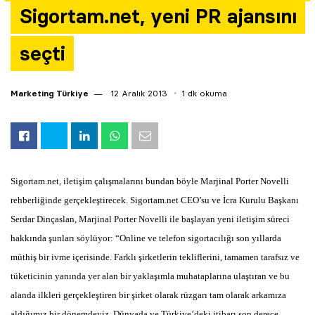
Sigortam.net, yeni PR ajansını
Yazarlar
seçti
Araştırma
Marketing Türkiye
12 Aralık 2013
1 dk okuma
Sigortam.net, iletişim çalışmalarını bundan böyle Marjinal Porter Novelli
rehberliğinde gerçekleştirecek.
Sigortam.net CEO’su ve İcra Kurulu Başkanı
Serdar Dinçaslan, Marjinal Porter Novelli ile başlayan yeni iletişim süreci
hakkında şunları söylüyor: “Online ve telefon sigortacılığı son yıllarda
müthiş bir ivme içerisinde. Farklı şirketlerin tekliflerini, tamamen tarafsız ve
tüketicinin yanında yer alan bir yaklaşımla muhataplarına ulaştıran ve bu
alanda ilkleri gerçekleştiren bir şirket olarak rüzgarı tam olarak arkamıza
aldığımız bir dönemdeyiz. Dünyada ve Türkiye’deki itibarı son derece