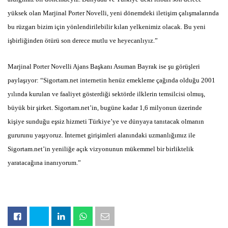
yüksek olan Marjinal Porter Novelli, yeni dönemdeki iletişim çalışmalarında
bu rüzgarı bizim için yönlendirilebilir kılan yelkenimiz olacak. Bu yeni
işbirliğinden ötürü son derece mutlu ve heyecanlıyız.”
Marjinal Porter Novelli Ajans Başkanı Asuman Bayrak ise şu görüşleri
paylaşıyor: “Sigortam.net internetin henüz emekleme çağında olduğu 2001
yılında kurulan ve faaliyet gösterdiği sektörde ilklerin temsilcisi olmuş,
büyük bir şirket. Sigortam.net’in, bugüne kadar 1,6 milyonun üzerinde
kişiye sunduğu eşsiz hizmeti Türkiye’ye ve dünyaya tanıtacak olmanın
gururunu yaşıyoruz. İnternet girişimleri alanındaki uzmanlığımız ile
Sigortam.net’in yeniliğe açık vizyonunun mükemmel bir birliktelik
yaratacağına inanıyorum.”