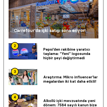
Carrefour’da içki satışı sona eriyor!
2
Pepsi’den rakibine yaratıcı
taşlama: “Yeni” logosunda
hiçbir şeyi değiştirmedi
3
Araştırma: Mikro influencer’lar
megalardan iki kat daha etkili!
4
Alkollü içki mevzuatında yeni
dönem: 7584 sayılı kanun bize