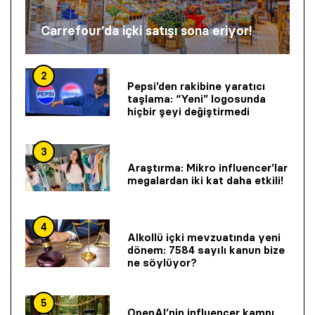
Carrefour’da içki satışı sona eriyor!
2
Pepsi’den rakibine yaratıcı
taşlama: “Yeni” logosunda
hiçbir şeyi değiştirmedi
3
Araştırma: Mikro influencer’lar
megalardan iki kat daha etkili!
4
Alkollü içki mevzuatında yeni
dönem: 7584 sayılı kanun bize
ne söylüyor?
5
OpenAI’nin influencer kampı