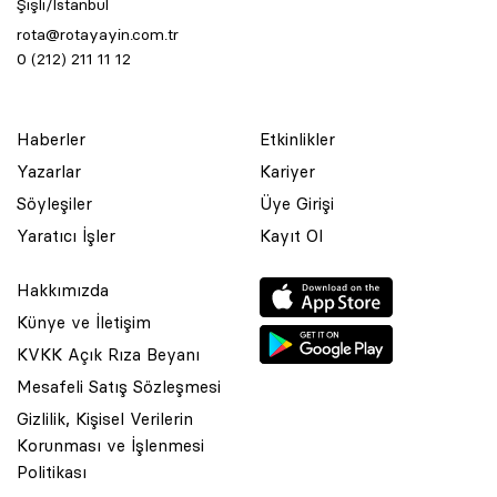
Şişli/İstanbul
rota@rotayayin.com.tr
0 (212) 211 11 12
Haberler
Etkinlikler
Yazarlar
Kariyer
Söyleşiler
Üye Girişi
Yaratıcı İşler
Kayıt Ol
Hakkımızda
Künye ve İletişim
KVKK Açık Rıza Beyanı
Mesafeli Satış Sözleşmesi
Gizlilik, Kişisel Verilerin
Korunması ve İşlenmesi
© 2001 Rota Yayın Yapım Tanıtım Tic. Ltd. Şti. Bu Sitede Bulunan
Politikası
Yazı Ve Çizimlerin Her Hakkı Saklıdır.