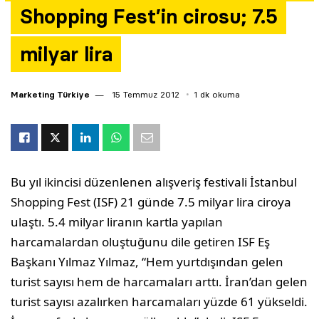
Shopping Fest’in cirosu; 7.5
Yazarlar
milyar lira
Araştırma
Marketing Türkiye
15 Temmuz 2012
1 dk okuma
Bu yıl ikincisi düzenlenen alışveriş festivali İstanbul
Shopping Fest (ISF) 21 günde 7.5 milyar lira ciroya
ulaştı. 5.4 milyar liranın kartla yapılan
harcamalardan oluştuğunu dile getiren ISF Eş
Başkanı Yılmaz Yılmaz, “Hem yurtdışından gelen
turist sayısı hem de harcamaları arttı. İran’dan gelen
turist sayısı azalırken harcamaları yüzde 61 yükseldi.