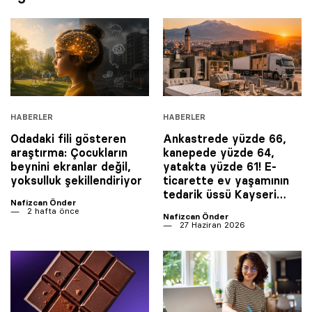
HABERLER
HABERLER
Odadaki fili gösteren
Ankastrede yüzde 66,
araştırma: Çocukların
kanepede yüzde 64,
beynini ekranlar değil,
yatakta yüzde 61! E-
yoksulluk şekillendiriyor
ticarette ev yaşamının
tedarik üssü Kayseri…
Nafizcan Önder
2 hafta önce
Nafizcan Önder
27 Haziran 2026