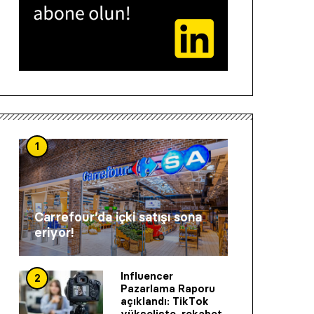
1
Carrefour’da içki satışı sona
eriyor!
Influencer
2
Pazarlama Raporu
açıklandı: TikTok
yükselişte, rekabet