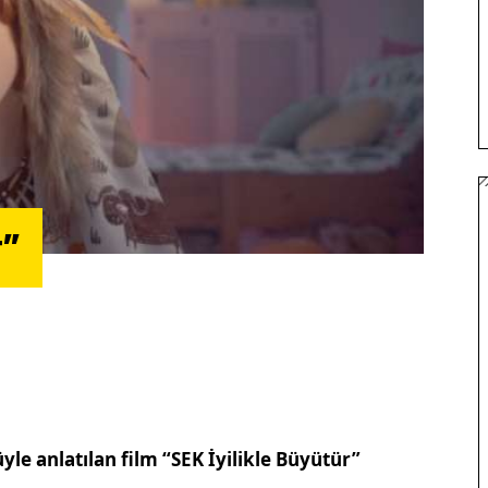
r”
üyle anlatılan film “SEK İyilikle Büyütür”