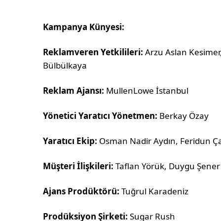
Kampanya Künyesi:
Reklamveren Yetkilileri:
Arzu Aslan Kesimer, 
Bülbülkaya
Reklam Ajansı:
MullenLowe İstanbul
Yönetici Yaratıcı Yönetmen:
Berkay Özay
Yaratıcı Ekip:
Osman Nadir Aydın, Feridun Ç
Müşteri İlişkileri:
Taflan Yörük, Duygu Şener
Ajans Prodüktörü:
Tuğrul Karadeniz
Prodüksiyon Şirketi:
Sugar Rush