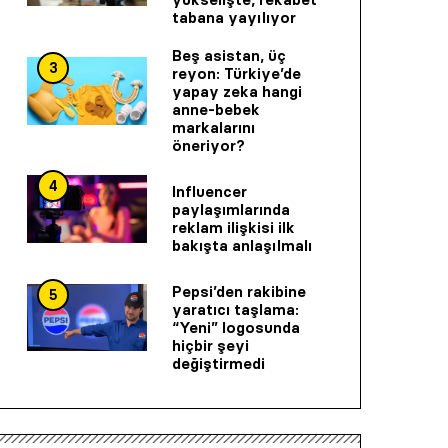
tabana yayılıyor
Beş asistan, üç
3
reyon: Türkiye’de
yapay zeka hangi
anne-bebek
markalarını
öneriyor?
4
Influencer
paylaşımlarında
reklam ilişkisi ilk
bakışta anlaşılmalı
Pepsi’den rakibine
5
yaratıcı taşlama:
“Yeni” logosunda
hiçbir şeyi
değiştirmedi