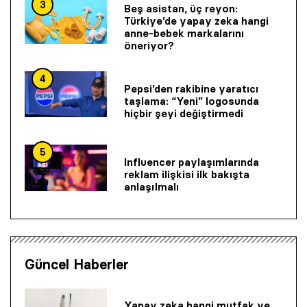
3
Beş asistan, üç reyon:
Türkiye’de yapay zeka hangi
anne-bebek markalarını
öneriyor?
4
Pepsi’den rakibine yaratıcı
taşlama: “Yeni” logosunda
hiçbir şeyi değiştirmedi
5
Influencer paylaşımlarında
reklam ilişkisi ilk bakışta
anlaşılmalı
Güncel Haberler
Yapay zeka hangi mutfak ve