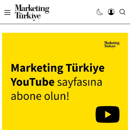
Abone Ol
Haberler
Yaratıcı İşler
Dergiler
Etkinlikler
Söyleşiler
Kariyer