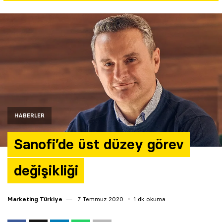
Yazarlar
Araştırma
HABERLER
Sanofi’de üst düzey görev
değişikliği
Marketing Türkiye
7 Temmuz 2020
1 dk okuma