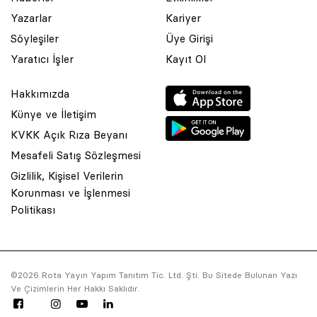
Yazarlar
Kariyer
Söyleşiler
Üye Girişi
Yaratıcı İşler
Kayıt Ol
Hakkımızda
Künye ve İletişim
KVKK Açık Rıza Beyanı
Mesafeli Satış Sözleşmesi
Gizlilik, Kişisel Verilerin
Korunması ve İşlenmesi
© 2001 Rota Yayın Yapım Tanıtım Tic. Ltd. Şti. Bu Sitede Bulunan
Politikası
Yazı Ve Çizimlerin Her Hakkı Saklıdır.
Asquared WordPress Agency
tarafından tasarlanmış ve
kodlanmıştır.
©2026 Rota Yayın Yapım Tanıtım Tic. Ltd. Şti. Bu Sitede Bulunan Yazı
Ve Çizimlerin Her Hakkı Saklıdır.