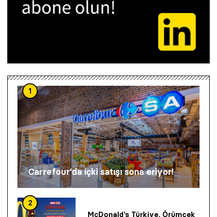
1
Carrefour’da içki satışı sona eriyor!
2
McDonald’s Türkiye, Örümcek