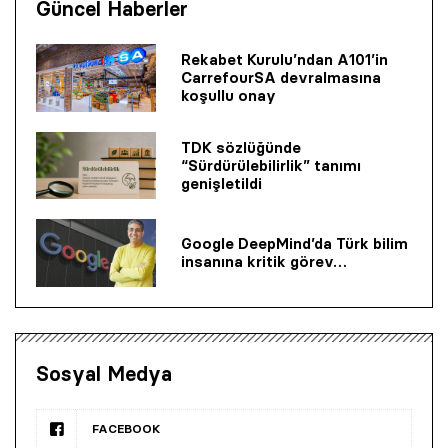
Güncel Haberler
Rekabet Kurulu’ndan A101’in
CarrefourSA devralmasına
koşullu onay
TDK sözlüğünde
“Sürdürülebilirlik” tanımı
genişletildi
Google DeepMind’da Türk bilim
insanına kritik görev…
Sosyal Medya
FACEBOOK