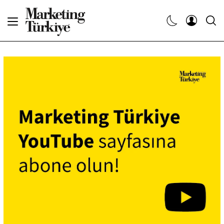
Abone Ol
Haberler
Yaratıcı İşler
Dergiler
Etkinlikler
Söyleşiler
Kariyer