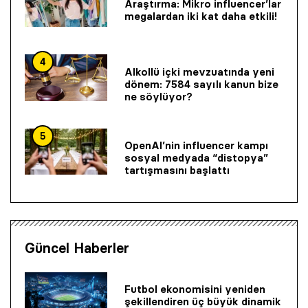
Araştırma: Mikro influencer’lar
megalardan iki kat daha etkili!
4
Alkollü içki mevzuatında yeni
dönem: 7584 sayılı kanun bize
ne söylüyor?
5
OpenAI’nin influencer kampı
sosyal medyada “distopya”
tartışmasını başlattı
Güncel Haberler
Futbol ekonomisini yeniden
şekillendiren üç büyük dinamik