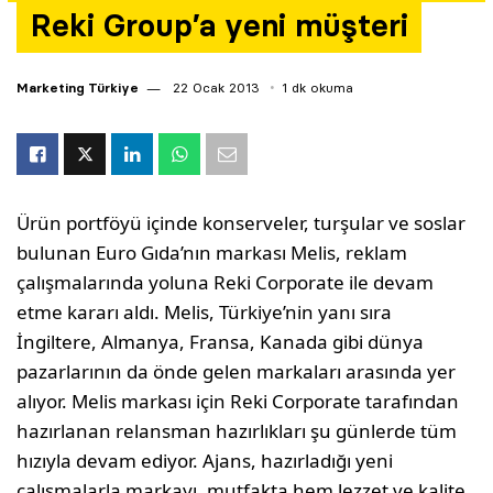
Reki Group’a yeni müşteri
Yazarlar
Araştırma
Marketing Türkiye
22 Ocak 2013
1 dk okuma
Ürün portföyü içinde konserveler, turşular ve soslar
bulunan Euro Gıda’nın markası Melis, reklam
çalışmalarında yoluna Reki Corporate ile devam
etme kararı aldı. Melis, Türkiye’nin yanı sıra
İngiltere, Almanya, Fransa, Kanada gibi dünya
pazarlarının da önde gelen markaları arasında yer
alıyor. Melis markası için Reki Corporate tarafından
hazırlanan relansman hazırlıkları şu günlerde tüm
hızıyla devam ediyor. Ajans, hazırladığı yeni
çalışmalarla markayı, mutfakta hem lezzet ve kalite