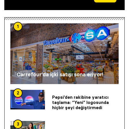
1
Carrefour’da içki satışı sona eriyor!
2
Pepsi’den rakibine yaratıcı
taşlama: “Yeni” logosunda
hiçbir şeyi değiştirmedi
3