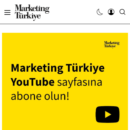
Abone Ol
Haberler
Yaratıcı İşler
Dergiler
Etkinlikler
Söyleşiler
Kariyer