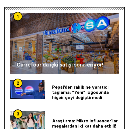
1
Carrefour’da içki satışı sona eriyor!
2
Pepsi’den rakibine yaratıcı
taşlama: “Yeni” logosunda
hiçbir şeyi değiştirmedi
3
Araştırma: Mikro influencer’lar
megalardan iki kat daha etkili!