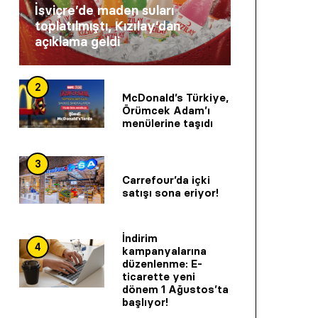
İsviçre’de maden suları
toplatılmıştı, Kızılay’dan
açıklama geldi
2
McDonald’s Türkiye,
Örümcek Adam’ı
menülerine taşıdı
3
Carrefour’da içki
satışı sona eriyor!
İndirim
4
kampanyalarına
düzenlenme: E-
ticarette yeni
dönem 1 Ağustos’ta
başlıyor!