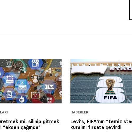
LARI
HABERLER
retmek mi, silinip gitmek
Levi’s, FIFA’nın “temiz s
i “eksen çağında”
kuralını fırsata çevirdi