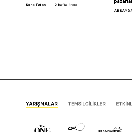
pazarl
Sena Tufan
2 hafta önce
Ali SAYD
YARIŞMALAR
TEMSILCILIKLER
ETKIN