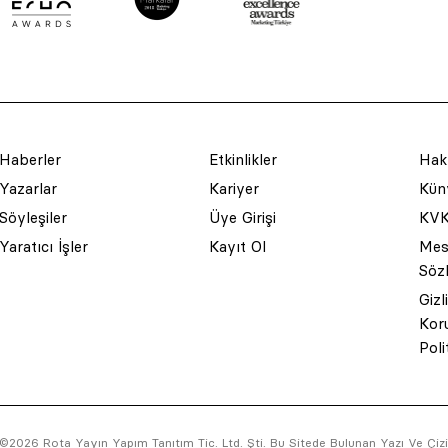
Haberler
Etkinlikler
Hak
Yazarlar
Kariyer
Küny
Söyleşiler
Üye Girişi
KVK
Yaratıcı İşler
Kayıt Ol
Mesa
Söz
Gizl
Kor
Poli
©2026 Rota Yayın Yapım Tanıtım Tic. Ltd. Şti. Bu Sitede Bulunan Yazı Ve Çizim