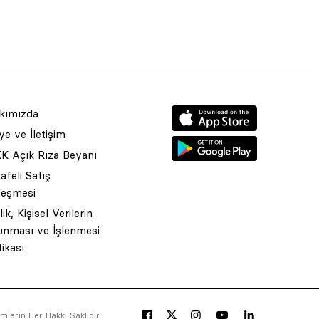
kımızda
e ve İletişim
K Açık Rıza Beyanı
feli Satış
leşmesi
ilik, Kişisel Verilerin
unması ve İşlenmesi
tikası
lerin Her Hakkı Saklıdır.