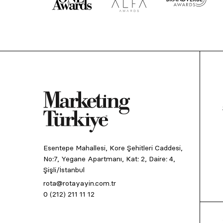
Esentepe Mahallesi, Kore Şehitleri Caddesi,
No:7, Yegane Apartmanı, Kat: 2, Daire: 4,
Şişli/İstanbul
rota@rotayayin.com.tr
0 (212) 211 11 12