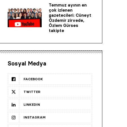
Temmuz ayının en
çok izlenen
gazetecileri: Cüneyt
Özdemir zirvede,
Özlem Gürses
takipte
Sosyal Medya
FACEBOOK
TWITTER
LINKEDIN
INSTAGRAM