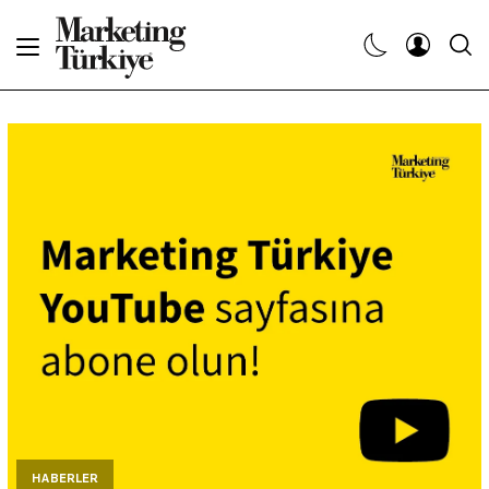
Abone Ol
Haberler
Yaratıcı İşler
Dergiler
Etkinlikler
Söyleşiler
Kariyer
HABERLER