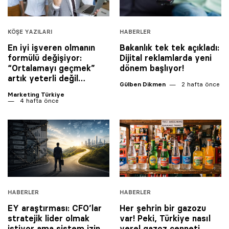
KÖŞE YAZILARI
HABERLER
En iyi işveren olmanın
Bakanlık tek tek açıkladı:
formülü değişiyor:
Dijital reklamlarda yeni
“Ortalamayı geçmek”
dönem başlıyor!
artık yeterli değil…
Gülben Dikmen
2 hafta önce
Marketing Türkiye
4 hafta önce
HABERLER
HABERLER
EY araştırması: CFO’lar
Her şehrin bir gazozu
stratejik lider olmak
var! Peki, Türkiye nasıl
istiyor ama sistem izin
yerel gazoz cenneti