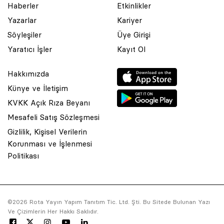
Haberler
Etkinlikler
Yazarlar
Kariyer
Söyleşiler
Üye Girişi
Yaratıcı İşler
Kayıt Ol
Hakkımızda
Künye ve İletişim
KVKK Açık Rıza Beyanı
Mesafeli Satış Sözleşmesi
Gizlilik, Kişisel Verilerin
Korunması ve İşlenmesi
© 2001 Rota Yayın Yapım Tanıtım Tic. Ltd. Şti. Bu Sitede Bulunan
Politikası
Yazı Ve Çizimlerin Her Hakkı Saklıdır.
Asquared WordPress Agency
tarafından tasarlanmış ve
kodlanmıştır.
©2026 Rota Yayın Yapım Tanıtım Tic. Ltd. Şti. Bu Sitede Bulunan Yazı
Ve Çizimlerin Her Hakkı Saklıdır.