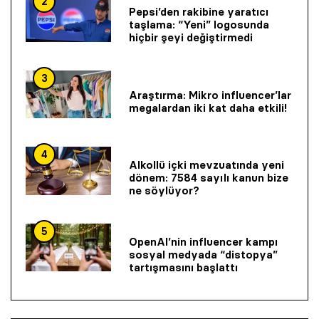
2
Pepsi’den rakibine yaratıcı
taşlama: “Yeni” logosunda
hiçbir şeyi değiştirmedi
3
Araştırma: Mikro influencer’lar
megalardan iki kat daha etkili!
4
Alkollü içki mevzuatında yeni
dönem: 7584 sayılı kanun bize
ne söylüyor?
5
OpenAI’nin influencer kampı
sosyal medyada “distopya”
tartışmasını başlattı