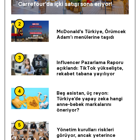
Carrefour’da içki satışı sona eriyor!
2
McDonald’s Türkiye, Örümcek
Adam’ı menülerine taşıdı
3
Influencer Pazarlama Raporu
açıklandı: TikTok yükselişte,
rekabet tabana yayılıyor
4
Beş asistan, üç reyon:
Türkiye’de yapay zeka hangi
anne-bebek markalarını
öneriyor?
5
Yönetim kurulları riskleri
görüyor, ancak yeterince