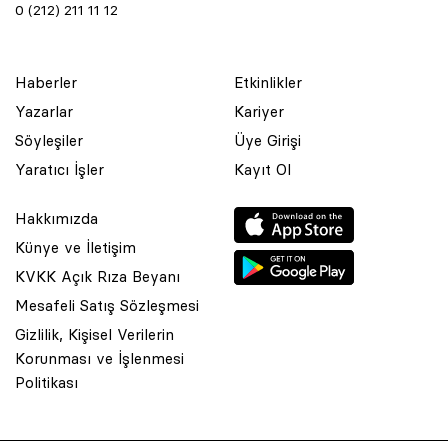
0 (212) 211 11 12
Haberler
Etkinlikler
Yazarlar
Kariyer
Söyleşiler
Üye Girişi
Yaratıcı İşler
Kayıt Ol
Hakkımızda
Künye ve İletişim
KVKK Açık Rıza Beyanı
Mesafeli Satış Sözleşmesi
Gizlilik, Kişisel Verilerin
Korunması ve İşlenmesi
© 2001 Rota Yayın Yapım Tanıtım Tic. Ltd. Şti. Bu Sitede Bulunan
Politikası
Yazı Ve Çizimlerin Her Hakkı Saklıdır.
Asquared WordPress Agency
tarafından tasarlanmış ve