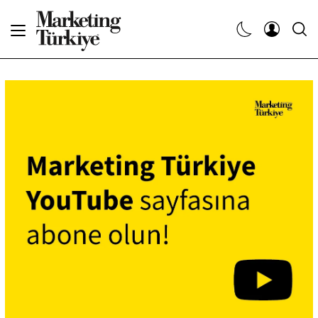
Abone Ol
Haberler
Yaratıcı İşler
Dergiler
Etkinlikler
Söyleşiler
Kariyer