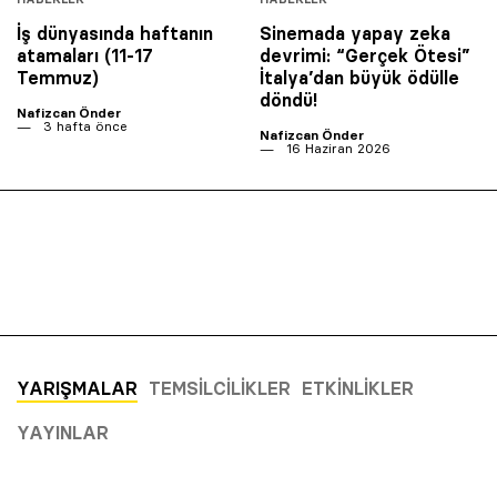
İş dünyasında haftanın
Sinemada yapay zeka
atamaları (11-17
devrimi: “Gerçek Ötesi”
Temmuz)
İtalya’dan büyük ödülle
döndü!
Nafizcan Önder
3 hafta önce
Nafizcan Önder
16 Haziran 2026
YARIŞMALAR
TEMSILCILIKLER
ETKINLIKLER
YAYINLAR