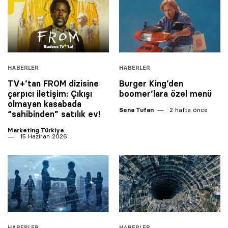
HABERLER
HABERLER
TV+’tan FROM dizisine
Burger King’den
çarpıcı iletişim: Çıkışı
boomer’lara özel menü
olmayan kasabada
Sena Tufan
2 hafta önce
“sahibinden” satılık ev!
Marketing Türkiye
15 Haziran 2026
HABERLER
HABERLER